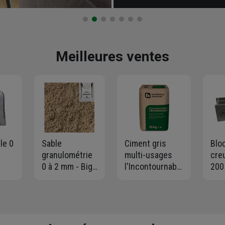
Meilleures ventes
le 0
Sable
Ciment gris
Blo
granulométrie
multi-usages
cre
0 à 2 mm - Big
l'Incontournable
200
avé
bag de 1,5 T
Technocem -
B40
,50
max
CEMII/B-L 32,5R
paro
- Sac de 35,0 KG