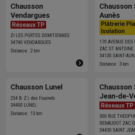
Chausson
Chausson 
Vendargues
Aunès
Plâtrerie Pl
Réseaux TP
Isolation
ZI LES PORTES DOMITIENNES
170 AVENUE DES
34740 VENDARGUES
ZAC ST ANTOINE
Distance : 2 km
34130 SAINT-AUN
Distance : 3 km
Chausson Lunel
Chausson 
Jean-de-V
254 B. Z.I. des Fournels
Réseaux TP
34400 LUNEL
Distance : 13 km
300 RUE THEOPH
RENAUDOT ZAC D
34430 SAINT JEA