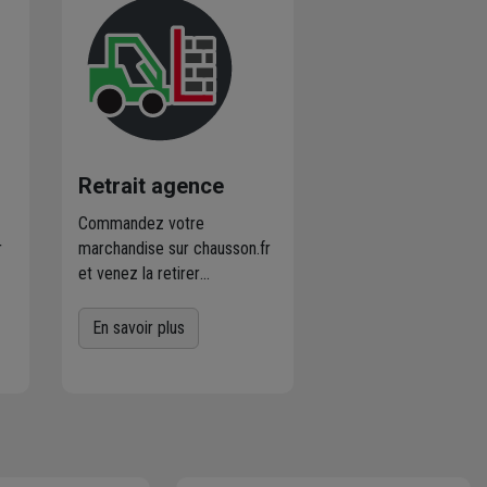
Retrait agence
Commandez votre
r
marchandise sur chausson.fr
et venez la retirer
es
gratuitement dans
l'agence Chausson à
En savoir plus
proximité
de chez vous.
er
Plus de 470 agences
Chausson sont à votre
service.