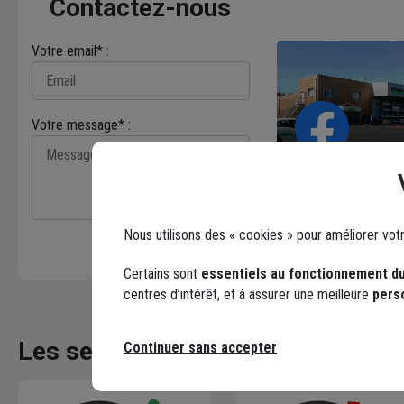
Contactez-nous
Votre email* :
Votre message* :
Facebook
Nous utilisons des « cookies » pour améliorer vot
Envoyer
Certains sont
essentiels au fonctionnement du
centres d’intérêt, et à assurer une meilleure
pers
Les services dans votre agence
Continuer sans accepter