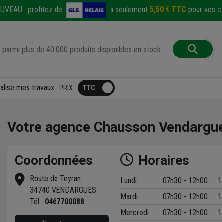
UVEAU :
profitez de
à seulement
5,50 € TTC
pour vos co
éalise mes travaux
PRIX
Votre agence Chausson Vendargu
Coordonnées
Horaires
Route de Teyran
Lundi
07h30 - 12h00
1
34740 VENDARGUES
Mardi
07h30 - 12h00
1
t
Tél :
0467700088
Mercredi
07h30 - 12h00
1