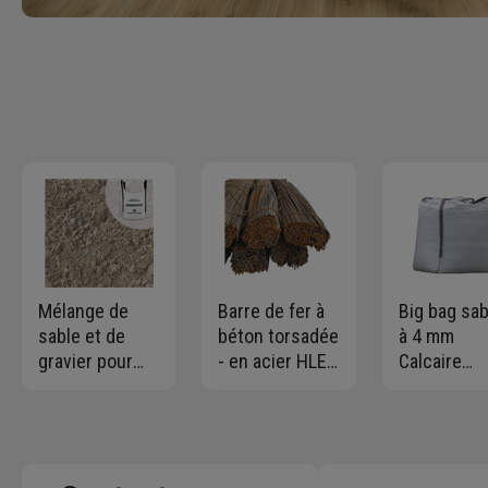
Mélange de
Barre de fer à
Big bag sab
sable et de
béton torsadée
à 4 mm
gravier pour
- en acier HLE -
Calcaire
béton -
diamètre 8 MM
concassé l
granulométrie
- longueur 6,00
- Moyen = 0
0 à 20 mm - Big
ml
m3
bag de 1,00 m³
- 1,5 T max