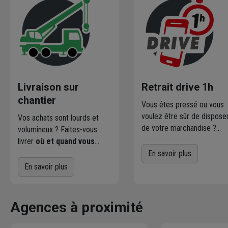
Livraison sur
Retrait drive 1h
chantier
Vous êtes pressé ou vous
voulez être sûr de dispose
Vos achats sont lourds et
de votre marchandise ?
volumineux ? Faites-vous
Commandez directement l
livrer
où et quand vous
produits disponibles dans
voulez
! L'agence Chausson
En savoir plus
votre agence sur
qui effectue la livraison vous
En savoir plus
chausson.fr. Venez les retir
contacte pour fixer le
une heure plus tard.
meilleur créneau
de
livraison. Bonus : Nous livrons
Agences à proximité
jusqu'au 7ème étage.