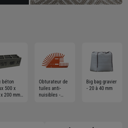
c béton
Obturateur de
Big bag gravier
ux 500 x
tuiles anti-
- 20 à 40 mm
 x 200 mm
nuisibles -
 OBRA - 3
Pegnalu - grille
is 6 trous
seule - couleur
terre cuite