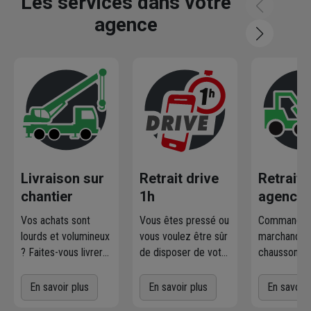
Les services dans votre
agence
Livraison sur
Retrait drive
Retrait
chantier
1h
agence
Vos achats sont
Vous êtes pressé ou
Commandez
lourds et volumineux
vous voulez être sûr
marchandise
? Faites-vous livrer
de disposer de votre
chausson.fr
où et quand vous
marchandise ?
la retirer
voulez
! L'agence
Commandez
gratuiteme
En savoir plus
En savoir plus
En savoir 
Chausson qui
directement les
l'agence 