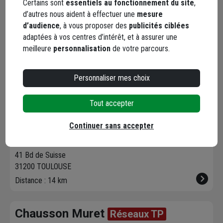
Certains sont
essentiels au fonctionnement du site
,
Distance : 11 km
d’autres nous aident à effectuer une
mesure
d’audience
, à vous proposer des
publicités ciblées
adaptées à vos centres d’intérêt, et à assurer une
Chausson Balma
meilleure
personnalisation
de votre parcours.
124 route de Lavaur
31130 BALMA
Personnaliser mes choix
Distance : 14 km
Tout accepter
Chausson Toulouse Boulevard
Continuer sans accepter
de Suisse
41 Bd de Suisse
31200 TOULOUSE
Distance : 14 km
Chausson Muret
Réseaux TP