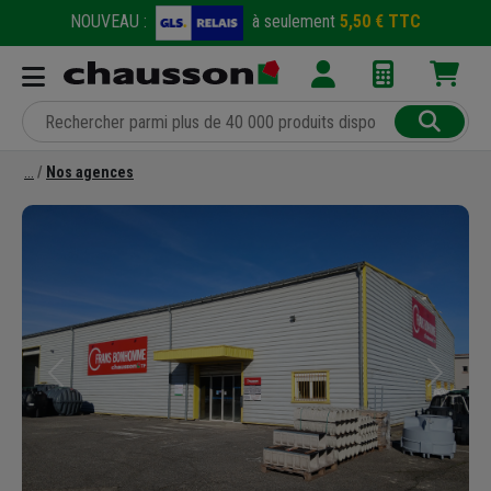
NOUVEAU :
à seulement
5,50 € TTC
Nos agences
Précédent
Suivant