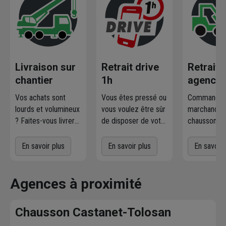
Livraison sur
Retrait drive
Retrait
chantier
1h
agence
Vos achats sont
Vous êtes pressé ou
Commandez
lourds et volumineux
vous voulez être sûr
marchandise
? Faites-vous livrer
de disposer de votre
chausson.fr
où et quand vous
marchandise ?
la retirer
voulez
! L'agence
Commandez
gratuiteme
En savoir plus
En savoir plus
En savoir 
Chausson qui
directement les
l'agence 
effectue la livraison
produits disponibles
à proximit
vous contacte pour
dans votre agence
chez vous. 
Agences à proximité
fixer le
meilleur
sur chausson.fr.
470 agence
créneau
de
Venez les retirer une
Chausson so
Chausson Castanet-Tolosan
livraison. Bonus :
heure plus tard.
votre servic
Nous livrons jusqu'au