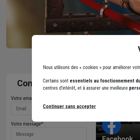
Nous utilisons des « cookies » pour améliorer vot
Certains sont
essentiels au fonctionnement du
Contactez-nous
centres d’intérêt, et à assurer une meilleure
pers
Votre email* :
Continuer sans accepter
Votre message* :
Facebook