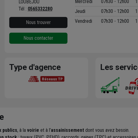
Mercredi
07h30 - 12h00
1
LOUBEJOU
Tél :
0565332280
Jeudi
07h30 - 12h00
1
Vendredi
07h30 - 12h00
1
Nous trouver
Nous contacter
Type d'agence
Les servi
Réseaux TP
e
x publics
, à la
voirie
et à l’
assainissement
dont vous avez besoin.
en stock
: tuyaux (PVC, PEHD), raccords, gaines (TPC) et accessoires po