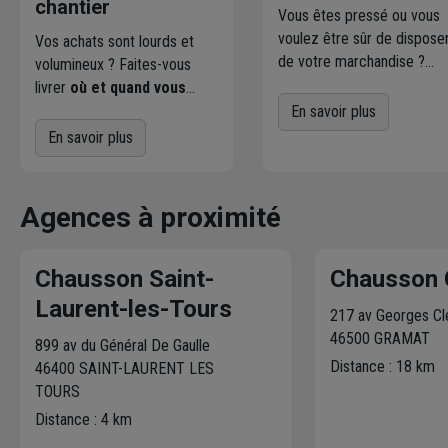
chantier
Vous êtes pressé ou vous
voulez être sûr de dispose
Vos achats sont lourds et
de votre marchandise ?
volumineux ? Faites-vous
Commandez directement l
livrer
où et quand vous
produits disponibles dans
voulez
! L'agence Chausson
En savoir plus
votre agence sur
qui effectue la livraison vous
En savoir plus
chausson.fr. Venez les retir
contacte pour fixer le
une heure plus tard.
meilleur créneau
de
livraison. Bonus : Nous livrons
Agences à proximité
jusqu'au 7ème étage.
Chausson Saint-
Chausson 
Laurent-les-Tours
217 av Georges C
46500 GRAMAT
899 av du Général De Gaulle
Distance : 18 km
46400 SAINT-LAURENT LES
TOURS
Distance : 4 km