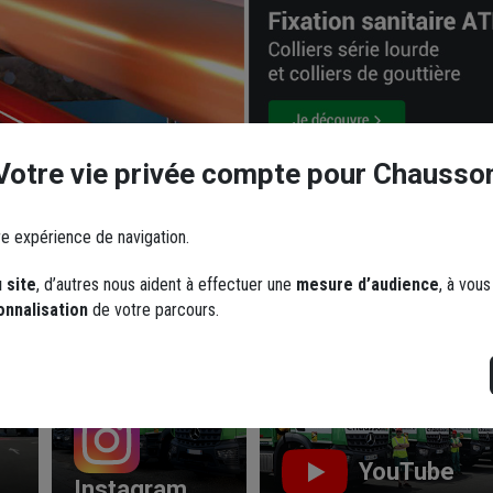
Votre vie privée compte pour Chausso
re expérience de navigation.
 site
, d’autres nous aident à effectuer une
mesure d’audience
, à vou
Les réseaux sociaux
onnalisation
de votre parcours.
YouTube
Instagram