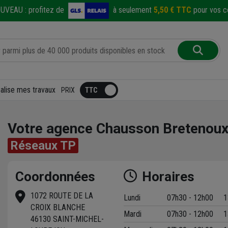
UVEAU :
profitez de
à seulement
5,50 € TTC
pour vos co
éalise mes travaux
PRIX
Votre agence Chausson Bretenou
Réseaux TP
Coordonnées
Horaires
1072 ROUTE DE LA
Lundi
07h30 - 12h00
1
t
CROIX BLANCHE
Mardi
07h30 - 12h00
1
46130 SAINT-MICHEL-