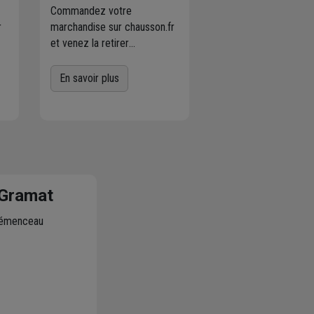
Commandez votre
r
marchandise sur chausson.fr
et venez la retirer
es
gratuitement dans
l'agence Chausson à
En savoir plus
proximité
de chez vous.
er
Plus de 470 agences
Chausson sont à votre
service.
Gramat
lémenceau