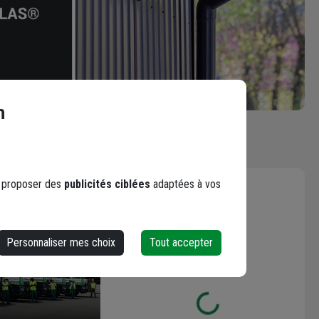
n
s proposer des
publicités ciblées
adaptées à vos
Les avis
Personnaliser mes choix
Tout accepter