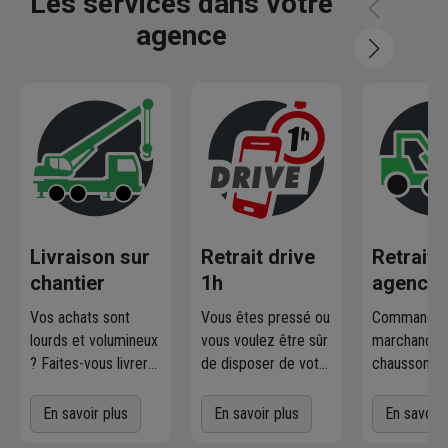
Les services dans votre
agence
Livraison sur
Retrait drive
Retrait
chantier
1h
agence
Vos achats sont
Vous êtes pressé ou
Commandez
lourds et volumineux
vous voulez être sûr
marchandise
? Faites-vous livrer
de disposer de votre
chausson.fr
où et quand vous
marchandise ?
la retirer
voulez
! L'agence
Commandez
gratuiteme
En savoir plus
En savoir plus
En savoir 
Chausson qui
directement les
l'agence 