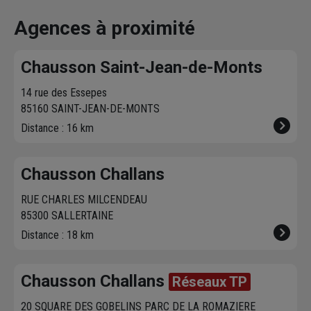
effectue la livraison
produits disponibles
à proximit
vous contacte pour
dans votre agence
chez vous. 
Agences à proximité
fixer le
meilleur
sur chausson.fr.
470 agence
créneau
de
Venez les retirer une
Chausson so
Chausson Saint-Jean-de-Monts
livraison. Bonus :
heure plus tard.
votre servic
Nous livrons jusqu'au
14 rue des Essepes
7ème étage.
85160 SAINT-JEAN-DE-MONTS
Distance : 16 km
Chausson Challans
RUE CHARLES MILCENDEAU
85300 SALLERTAINE
Distance : 18 km
Chausson Challans
Réseaux TP
20 SQUARE DES GOBELINS PARC DE LA ROMAZIERE