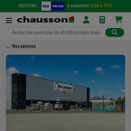
NOUVEAU :
à seulement
5,50 € TTC
Nos agences
Précédent
Suivant