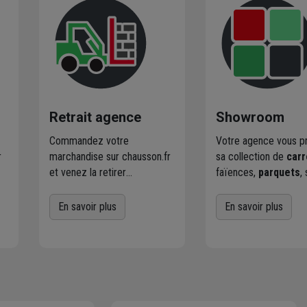
Retrait agence
Showroom
Commandez votre
Votre agence vous p
r
marchandise sur chausson.fr
sa collection de
carr
et venez la retirer
faïences,
parquets
,
es
gratuitement dans
stratifiés et vinyles,
l'agence Chausson à
lignes contemporaine
En savoir plus
En savoir plus
proximité
de chez vous.
plus classiques. Déc
er
Plus de 470 agences
aussi des idées pour
Chausson sont à votre
aménager vos exté
service.
et les solutions de m
œuvre adaptées.