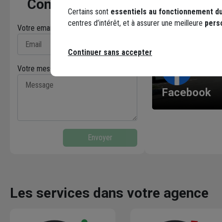
Contactez-nous
mm - Boîte
Certains sont
essentiels au fonctionnement du
200
centres d’intérêt, et à assurer une meilleure
pers
Votre email* :
Continuer sans accepter
Votre message* :
Facebook
Envoyer
Les services dans votre agence