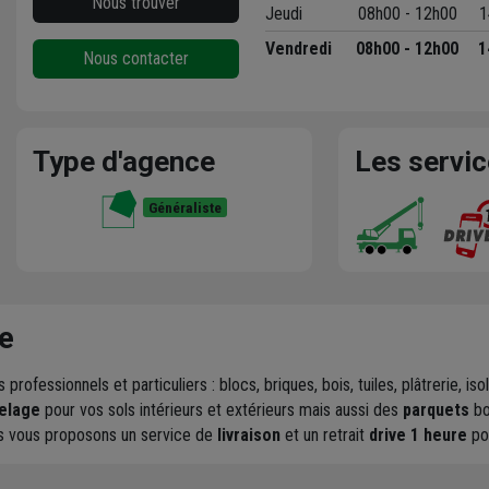
Nous trouver
Jeudi
08h00 - 12h00
1
Vendredi
08h00 - 12h00
1
Nous contacter
Type d'agence
Les servi
Généraliste
e
 professionnels et particuliers : blocs, briques, bois, tuiles, plâtrerie,
elage
pour vos sols intérieurs et extérieurs mais aussi des
parquets
bo
us vous proposons un service de
livraison
et un retrait
drive 1 heure
po