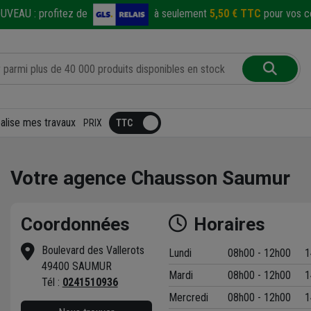
UVEAU :
profitez de
à seulement
5,50 € TTC
pour vos co
éalise mes travaux
PRIX
Votre agence Chausson Saumur
Coordonnées
Horaires
Boulevard des Vallerots
Lundi
08h00 - 12h00
1
49400 SAUMUR
Mardi
08h00 - 12h00
1
t
Tél :
0241510936
Mercredi
08h00 - 12h00
1