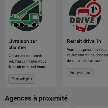
Livraison sur
Retrait drive 1h
chantier
Vous êtes pressé ou vous
voulez être sûr de dispose
Vos achats sont lourds et
de votre marchandise ?
volumineux ? Faites-vous
Commandez directement l
livrer
où et quand vous
produits disponibles dans
voulez
! L'agence Chausson
En savoir plus
votre agence sur
qui effectue la livraison vous
En savoir plus
chausson.fr. Venez les retir
contacte pour fixer le
une heure plus tard.
meilleur créneau
de
livraison. Bonus : Nous livrons
Agences à proximité
jusqu'au 7ème étage.