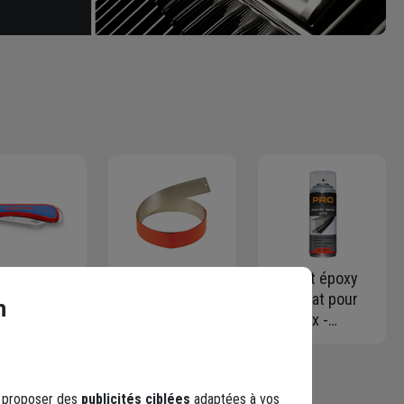
teau
Règle à
Apprêt époxy
ectricien
tapisser pour
gris mat pour
n
pex lame
découpe du
métaux -
nte
papier peint -
protection
gueur 80
Inox - Rectifiée
anticorrosion -
en acier
garantie
Aérosol de 400
s proposer des
publicités ciblées
adaptées à vos
ydable
parallèle -
ml