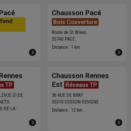
Pacé
Chausson Pacé
afond
Bois Couverture
Route de St Brieuc
c
35740 PACE
Distance : 1 km
Rennes
Chausson Rennes
Est
x TP
Réseaux TP
LEVUE ZI DE
36 RUE DE BRAY
GNETS
35510 CESSON-SEVIGNE
S-DE-LA-
Distance : 12 km