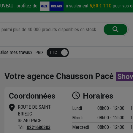
UVEAU :
profitez de
à seulement
5,50 € TTC
pour vos co
éalise mes travaux
PRIX
Votre agence Chausson Pacé
Sho
Coordonnées
Horaires
ROUTE DE SAINT-
Lundi
08h00 - 12h00
1
BRIEUC
Mardi
08h00 - 12h00
1
t
35740 PACE
Mercredi
08h00 - 12h00
1
Tél :
0221680303