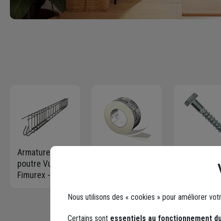
Armature
Bande
Vis bois
poutre Vulcain
adhésive Delta
Tirefond tê
Fimurex - 12,00
Mono Band
hexagonal
cm x 25,00 cm
pour
acier zingu
Nous utilisons des « cookies » pour améliorer vot
- long. 4,00 m -
étanchéité des
DIN 571 8,
Portée 310 à
pare-vapeurs
x 60,0 mm 
Certains sont
essentiels au fonctionnement du
360 cm
60 mm x 25 m
Boîte de 5