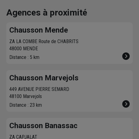
effectue la livraison
produits disponibles
à proximit
vous contacte pour
dans votre agence
chez vous. 
Agences à proximité
fixer le
meilleur
sur chausson.fr.
470 agence
créneau
de
Venez les retirer une
Chausson so
Chausson Mende
livraison. Bonus :
heure plus tard.
votre servic
Nous livrons jusqu'au
ZA LA COMBE Route de CHABRITS
7ème étage.
48000 MENDE
Distance : 5 km
Chausson Marvejols
449 AVENUE PIERRE SEMARD
48100 Marvejols
Distance : 23 km
Chausson Banassac
ZA CAPJALAT