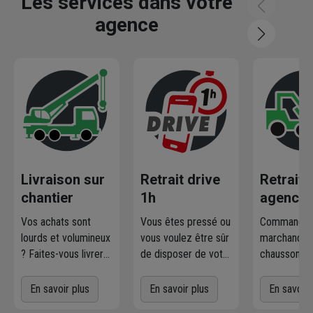
Les services dans votre
agence
Livraison sur
Retrait drive
Retrait
chantier
1h
agence
Vos achats sont
Vous êtes pressé ou
Commandez
lourds et volumineux
vous voulez être sûr
marchandise
? Faites-vous livrer
de disposer de votre
chausson.fr
où et quand vous
marchandise ?
la retirer
voulez
! L'agence
Commandez
gratuiteme
En savoir plus
En savoir plus
En savoir 
Chausson qui
directement les
l'agence 