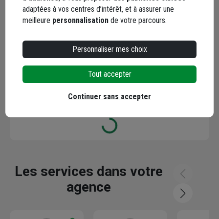
adaptées à vos centres d’intérêt, et à assurer une
meilleure
personnalisation
de votre parcours.
YouTube
Personnaliser mes choix
Tout accepter
Continuer sans accepter
Les avis
Loading...
Les services dans votre
agence