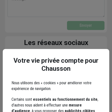
Envoyer
Les réseaux sociaux
Votre vie privée compte pour
Chausson
Nous utilisons des « cookies » pour améliorer votre
Facebook
Instagram
expérience de navigation.
Certains sont
essentiels au fonctionnement du site
,
d’autres nous aident à effectuer une
mesure
d’audience
, à vous proposer des
publicités ciblées