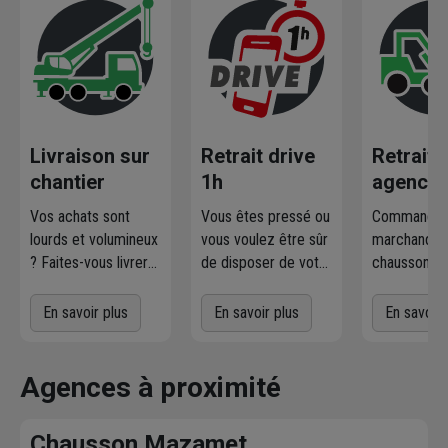
Livraison sur
Retrait drive
Retrait
chantier
1h
agence
Vos achats sont
Vous êtes pressé ou
Commandez
lourds et volumineux
vous voulez être sûr
marchandise
? Faites-vous livrer
de disposer de votre
chausson.fr
où et quand vous
marchandise ?
la retirer
voulez
! L'agence
Commandez
gratuiteme
En savoir plus
En savoir plus
En savoir 
Chausson qui
directement les
l'agence 
effectue la livraison
produits disponibles
à proximit
vous contacte pour
dans votre agence
chez vous. 
Agences à proximité
fixer le
meilleur
sur chausson.fr.
470 agence
créneau
de
Venez les retirer une
Chausson so
Chausson Mazamet
livraison. Bonus :
heure plus tard.
votre servic