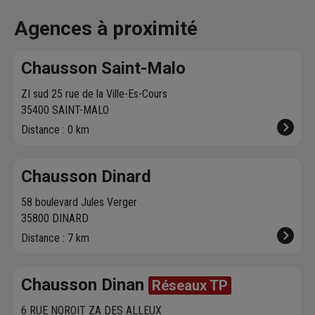
effectue la livraison
produits disponibles
à proximit
vous contacte pour
dans votre agence
chez vous. 
Agences à proximité
fixer le
meilleur
sur chausson.fr.
470 agence
créneau
de
Venez les retirer une
Chausson so
Chausson Saint-Malo
livraison. Bonus :
heure plus tard.
votre servic
Nous livrons jusqu'au
ZI sud 25 rue de la Ville-Es-Cours
7ème étage.
35400 SAINT-MALO
Distance : 0 km
Chausson Dinard
58 boulevard Jules Verger
35800 DINARD
Distance : 7 km
Chausson Dinan
Réseaux TP
6 RUE NOROIT ZA DES ALLEUX