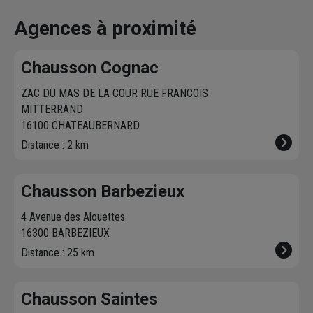
effectue la livraison
produits disponibles
à proximit
vous contacte pour
dans votre agence
chez vous. 
Agences à proximité
fixer le
meilleur
sur chausson.fr.
470 agence
créneau
de
Venez les retirer une
Chausson so
Chausson Cognac
livraison. Bonus :
heure plus tard.
votre servic
Nous livrons jusqu'au
ZAC DU MAS DE LA COUR RUE FRANCOIS
7ème étage.
MITTERRAND
16100 CHATEAUBERNARD
Distance : 2 km
Chausson Barbezieux
4 Avenue des Alouettes
16300 BARBEZIEUX
Distance : 25 km
Chausson Saintes