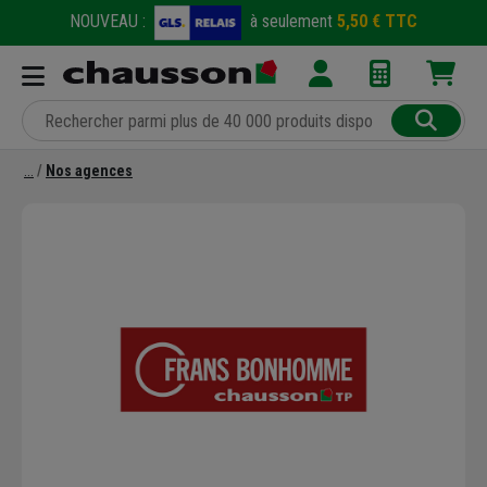
NOUVEAU :
à seulement
5,50 € TTC
Nos agences
Précédent
Suivant