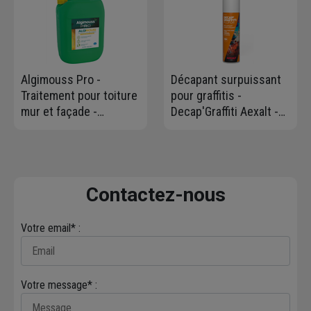
Algimouss Pro -
Décapant surpuissant
Traitement pour toiture
pour graffitis -
mur et façade -
Decap'Graffiti Aexalt -
antimousse-
aérosol de 650 ml
antiverdissure - prêt à
l'emploi - Bidon de 30
litres
Contactez-nous
Votre email* :
Votre message* :