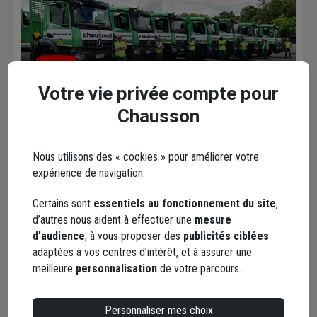
YouTube
Votre vie privée compte pour
Chausson
Les avis
Loading...
Nous utilisons des « cookies » pour améliorer votre
expérience de navigation.
Certains sont
essentiels au fonctionnement du site
,
d’autres nous aident à effectuer une
mesure
d’audience
, à vous proposer des
publicités ciblées
Les services dans votre
adaptées à vos centres d’intérêt, et à assurer une
agence
meilleure
personnalisation
de votre parcours.
Personnaliser mes choix