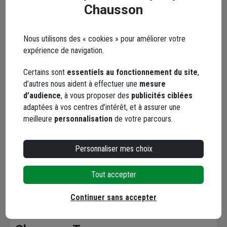
Chausson
Nous utilisons des « cookies » pour améliorer votre
expérience de navigation.
Certains sont
essentiels au fonctionnement du site
,
Livraison sur
Retrait drive
Retrait
d’autres nous aident à effectuer une
mesure
d’audience
, à vous proposer des
publicités ciblées
chantier
1h
agence
adaptées à vos centres d’intérêt, et à assurer une
Vos achats sont
Vous êtes pressé ou
Commandez
meilleure
personnalisation
de votre parcours.
lourds et volumineux
vous voulez être sûr
marchandise
? Faites-vous livrer
de disposer de votre
chausson.fr
Personnaliser mes choix
où et quand vous
marchandise ?
la retirer
voulez
! L'agence
Commandez
gratuiteme
En savoir plus
En savoir plus
En savoir 
Chausson qui
directement les
l'agence 
Tout accepter
effectue la livraison
produits disponibles
à proximit
vous contacte pour
dans votre agence
chez vous. 
Agences à proximité
Continuer sans accepter
fixer le
meilleur
sur chausson.fr.
470 agence
créneau
de
Venez les retirer une
Chausson so