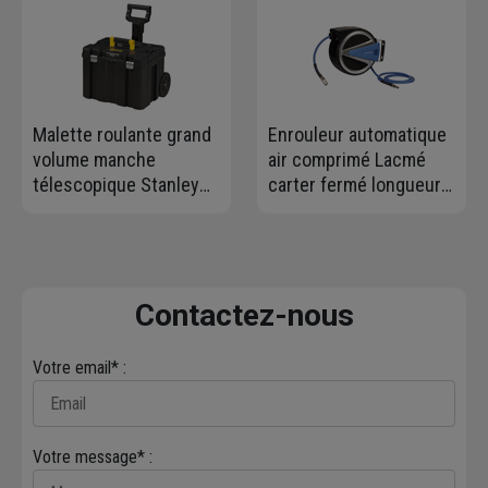
Malette roulante grand
Enrouleur automatique
volume manche
air comprimé Lacmé
télescopique Stanley
carter fermé longueur
TSTAK Fatmax
20 mètres 5/16"
51,2cmx43,5cmx99 cm
Contactez-nous
Votre email* :
Votre message* :