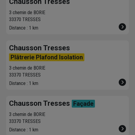
Chausson Tresses
livraison. Bonus :
heure plus tard.
votre servic
Nous livrons jusqu'au
3 chemin de BORIE
7ème étage.
33370 TRESSES
Distance : 1 km
Chausson Tresses
Plâtrerie Plafond Isolation
3 chemin de BORIE
33370 TRESSES
Distance : 1 km
Chausson Tresses
Façade
3 chemin de BORIE
33370 TRESSES
Distance : 1 km