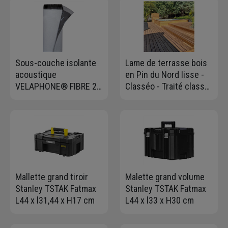
Sous-couche isolante
Lame de terrasse bois
acoustique
en Pin du Nord lisse -
VELAPHONE® FIBRE 22
Classéo - Traité classe
- rouleau 20 Mx1,07 M
4 marron - 145 MM x
ép. 3 MM
27,00 MM - Longueur
4,50 M
Mallette grand tiroir
Malette grand volume
Stanley TSTAK Fatmax
Stanley TSTAK Fatmax
L44 x l31,44 x H17 cm
L44 x l33 x H30 cm