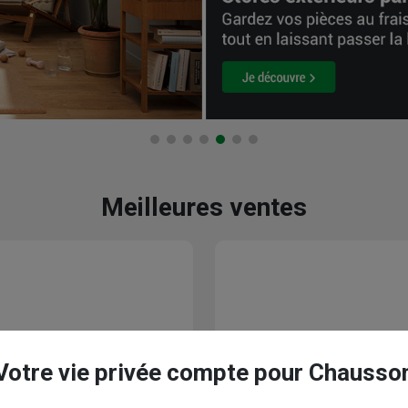
Meilleures ventes
 x 27 MM - longueur 3,00 M
Seau de maçon en plastique Obr
Votre vie privée compte pour Chausso
11 L - résistance de 60 kg