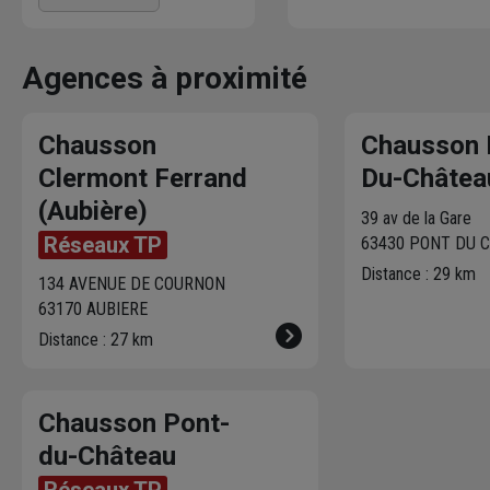
chausson.fr. Venez les retir
contacte pour fixer le
une heure plus tard.
meilleur créneau
de
livraison. Bonus : Nous livrons
Agences à proximité
jusqu'au 7ème étage.
Chausson
Chausson 
Clermont Ferrand
Du-Châtea
(Aubière)
39 av de la Gare
Réseaux TP
63430 PONT DU 
Distance : 29 km
134 AVENUE DE COURNON
63170 AUBIERE
Distance : 27 km
Chausson Pont-
du-Château
Réseaux TP