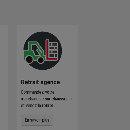
Retrait agence
Commandez votre
r
marchandise sur chausson.fr
et venez la retirer
es
gratuitement dans
l'agence Chausson à
En savoir plus
proximité
de chez vous.