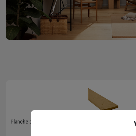
Planche de coffrage en sapin - bois de choix 4 - 200 MM