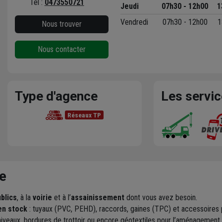
Tél :
0473550721
Jeudi
07h30 - 12h00
1
Vendredi
07h30 - 12h00
1
Nous trouver
Nous contacter
Type d'agence
Les servi
Réseaux TP
e
blics
, à la
voirie
et à l’
assainissement
dont vous avez besoin.
en stock
: tuyaux (PVC, PEHD), raccords, gaines (TPC) et accessoires po
iveaux, bordures de trottoir ou encore géotextiles pour l’aménagement r