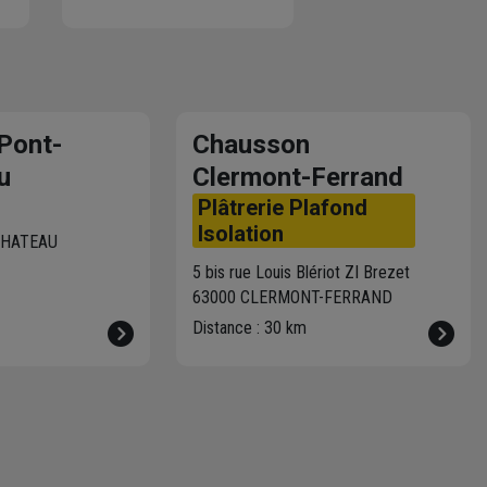
er
Plus de 470 agences
Chausson sont à votre
service.
Pont-
Chausson
u
Clermont-Ferrand
Plâtrerie Plafond
Isolation
CHATEAU
5 bis rue Louis Blériot ZI Brezet
63000 CLERMONT-FERRAND
Distance : 30 km