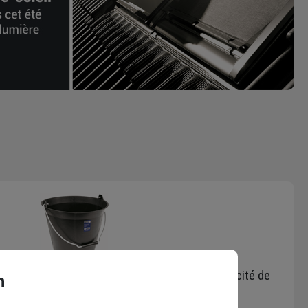
a avec graduation et anse à poignée - capacité de
n