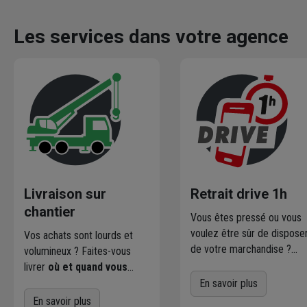
Les services dans votre agence
Livraison sur
Retrait drive 1h
chantier
Vous êtes pressé ou vous
voulez être sûr de dispose
Vos achats sont lourds et
de votre marchandise ?
volumineux ? Faites-vous
Commandez directement l
livrer
où et quand vous
produits disponibles dans
voulez
! L'agence Chausson
En savoir plus
votre agence sur
qui effectue la livraison vous
En savoir plus