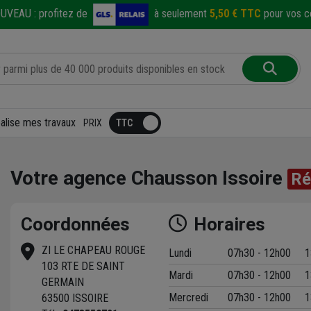
UVEAU :
profitez de
à seulement
5,50 € TTC
pour vos co
éalise mes travaux
PRIX
Votre agence Chausson Issoire
Ré
Coordonnées
Horaires
ZI LE CHAPEAU ROUGE
Lundi
07h30 - 12h00
1
103 RTE DE SAINT
Mardi
07h30 - 12h00
1
t
GERMAIN
Mercredi
07h30 - 12h00
1
63500 ISSOIRE