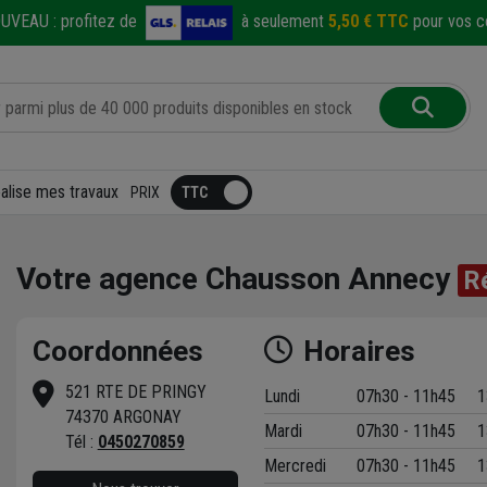
UVEAU :
profitez de
à seulement
5,50 € TTC
pour vos co
éalise mes travaux
PRIX
Votre agence Chausson Annecy
R
Coordonnées
Horaires
521 RTE DE PRINGY
Lundi
07h30 - 11h45
1
74370 ARGONAY
Mardi
07h30 - 11h45
1
t
Tél :
0450270859
Mercredi
07h30 - 11h45
1