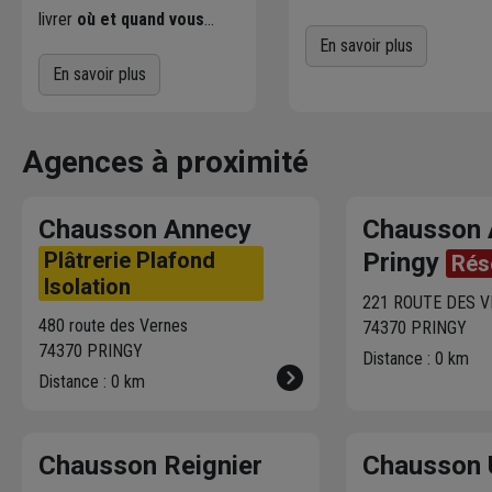
Commandez directement l
livrer
où et quand vous
produits disponibles dans
voulez
! L'agence Chausson
En savoir plus
votre agence sur
qui effectue la livraison vous
En savoir plus
chausson.fr. Venez les retir
contacte pour fixer le
une heure plus tard.
meilleur créneau
de
livraison. Bonus : Nous livrons
Agences à proximité
jusqu'au 7ème étage.
Chausson Annecy
Chausson 
Plâtrerie Plafond
Pringy
Rés
Isolation
221 ROUTE DES 
480 route des Vernes
74370 PRINGY
74370 PRINGY
Distance : 0 km
Distance : 0 km
Chausson Reignier
Chausson 