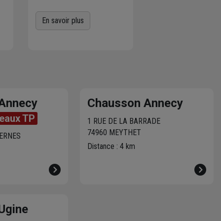
es
gratuitement dans
l'agence Chausson à
En savoir plus
proximité
de chez vous.
er
Plus de 470 agences
Chausson sont à votre
service.
Annecy
Chausson Annecy
eaux TP
1 RUE DE LA BARRADE
74960 MEYTHET
VERNES
Distance : 4 km
Ugine