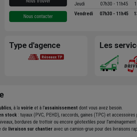
Nous trouver
Jeudi
07h30 - 11h45
1
Vendredi
07h30 - 11h45
1
Nous contacter
Type d'agence
Les servi
Réseaux TP
e
ublics
, à la
voirie
et à l'
assainissement
dont vous avez besoin.
en stock
: tuyaux (PVC, PEHD), raccords, gaines (TPC) et accessoires po
iveaux, bordures de trottoir ou encore géotextiles pour l'aménagement r
e de
livraison sur chantier
avec un camion-grue pour des livraisons rap