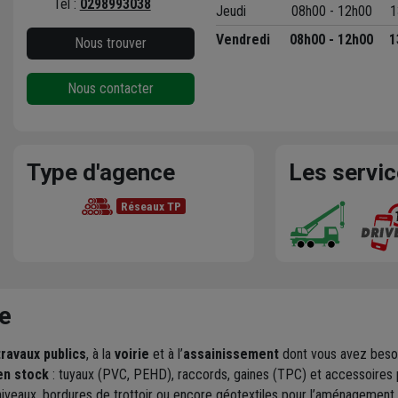
Tél :
0298993038
Jeudi
08h00 - 12h00
1
Vendredi
08h00 - 12h00
1
Nous trouver
Nous contacter
Type d'agence
Les servi
Réseaux TP
e
travaux publics
, à la
voirie
et à l’
assainissement
dont vous avez besoi
en stock
: tuyaux (PVC, PEHD), raccords, gaines (TPC) et accessoires po
iveaux, bordures de trottoir ou encore géotextiles pour l’aménagement r