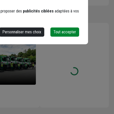
s proposer des
publicités ciblées
adaptées à vos
Les avis
Personnaliser mes choix
Tout accepter
Loading...