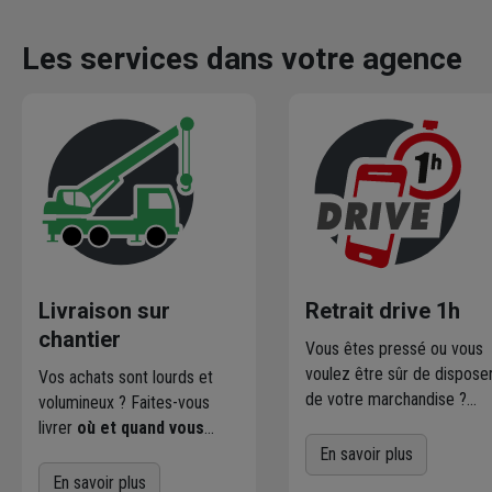
Les services dans votre agence
Livraison sur
Retrait drive 1h
chantier
Vous êtes pressé ou vous
voulez être sûr de dispose
Vos achats sont lourds et
de votre marchandise ?
volumineux ? Faites-vous
Commandez directement l
livrer
où et quand vous
produits disponibles dans
voulez
! L'agence Chausson
En savoir plus
votre agence sur
qui effectue la livraison vous
En savoir plus