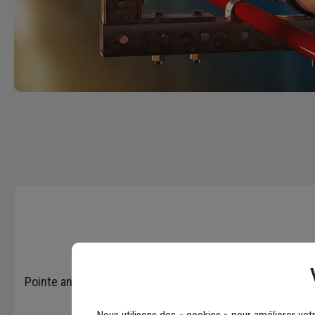
Pointe annelée en acier clair Bostitch en rouleau pour c