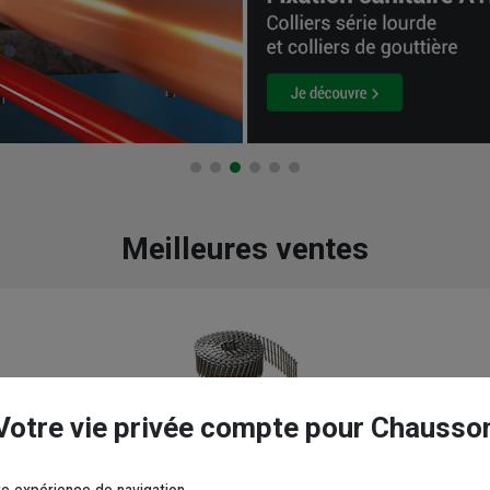
Meilleures ventes
Votre vie privée compte pour Chausso
loueur pneumatique - 2.5 x 70 mm - boîte de 9000