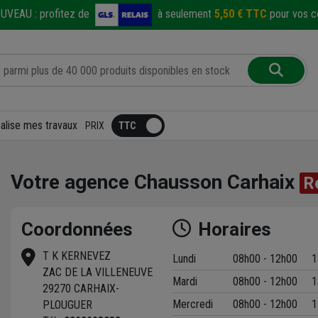
UVEAU :
profitez de
à seulement
5,50 € TTC
pour vos co
éalise mes travaux
PRIX
Votre agence Chausson Carhaix
R
Coordonnées
Horaires
T K KERNEVEZ
Lundi
08h00 - 12h00
1
ZAC DE LA VILLENEUVE
Mardi
08h00 - 12h00
1
t
29270 CARHAIX-
Mercredi
08h00 - 12h00
1
PLOUGUER