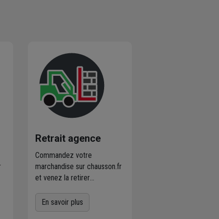
Retrait agence
Commandez votre
r
marchandise sur chausson.fr
et venez la retirer
es
gratuitement dans
l'agence Chausson à
En savoir plus
proximité
de chez vous.