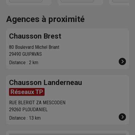
Chausson qui
directement les
l'agence 
effectue la livraison
produits disponibles
à proximit
vous contacte pour
dans votre agence
chez vous. 
Agences à proximité
fixer le
meilleur
sur chausson.fr.
470 agence
créneau
de
Venez les retirer une
Chausson so
Chausson Brest
livraison. Bonus :
heure plus tard.
votre servic
Nous livrons jusqu'au
80 Boulevard Michel Briant
7ème étage.
29490 GUIPAVAS
Distance : 2 km
Chausson Landerneau
Réseaux TP
RUE BLERIOT ZA MESCODEN
29260 PLOUDANIEL
Distance : 13 km