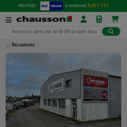
NOUVEAU :
à seulement
5,50 € TTC
Nos agences
Précédent
Suivant