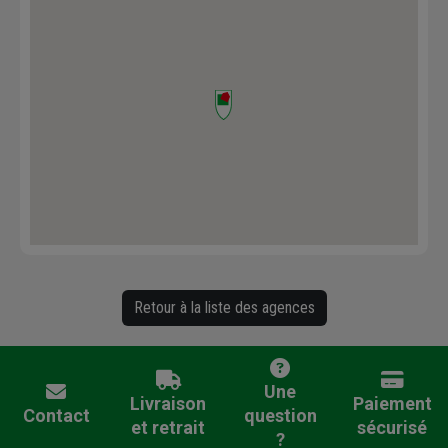
Retour à la liste des agences
Une
Livraison
Paiement
Contact
question
et retrait
sécurisé
?