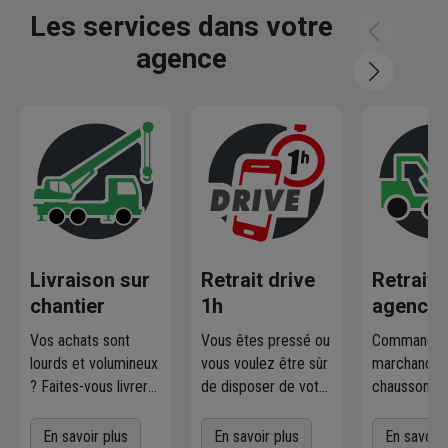
Les services dans votre
agence
Livraison sur
Retrait drive
Retrait
chantier
1h
agence
Vos achats sont
Vous êtes pressé ou
Commandez
lourds et volumineux
vous voulez être sûr
marchandise
? Faites-vous livrer
de disposer de votre
chausson.fr
où et quand vous
marchandise ?
la retirer
voulez
! L'agence
Commandez
gratuiteme
En savoir plus
En savoir plus
En savoir 