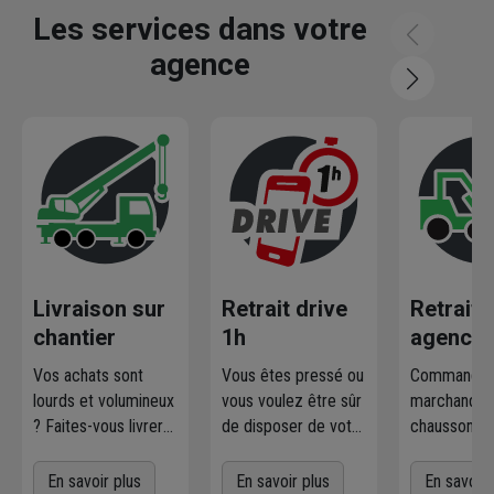
Les services dans votre
agence
Livraison sur
Retrait drive
Retrait
chantier
1h
agence
Vos achats sont
Vous êtes pressé ou
Commandez
lourds et volumineux
vous voulez être sûr
marchandise
? Faites-vous livrer
de disposer de votre
chausson.fr
où et quand vous
marchandise ?
la retirer
voulez
! L'agence
Commandez
gratuiteme
En savoir plus
En savoir plus
En savoir 