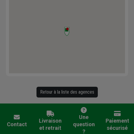
Retour à la liste des agences
Une
Livraison
Paiement
Contact
question
et retrait
sécurisé
?