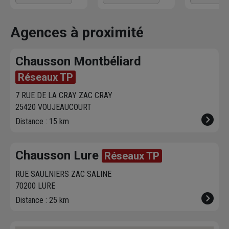
Chausson qui
directement les
l'agence 
effectue la livraison
produits disponibles
à proximit
vous contacte pour
dans votre agence
chez vous. 
Agences à proximité
fixer le
meilleur
sur chausson.fr.
470 agence
créneau
de
Venez les retirer une
Chausson so
Chausson Montbéliard
livraison. Bonus :
heure plus tard.
votre servic
Nous livrons jusqu'au
Réseaux TP
7ème étage.
7 RUE DE LA CRAY ZAC CRAY
25420 VOUJEAUCOURT
Distance : 15 km
Chausson Lure
Réseaux TP
RUE SAULNIERS ZAC SALINE
70200 LURE
Distance : 25 km