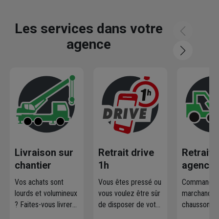
Les services dans votre
agence
Livraison sur
Retrait drive
Retrait
chantier
1h
agence
Vos achats sont
Vous êtes pressé ou
Commandez
lourds et volumineux
vous voulez être sûr
marchandise
? Faites-vous livrer
de disposer de votre
chausson.fr
où et quand vous
marchandise ?
la retirer