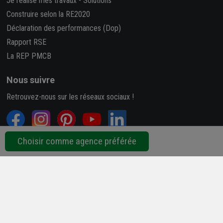
Je réalise mes travaux
-
Solutions
Construire selon la RE2020
Déclaration des performances (Dop)
Rapport RSE
La REP PMCB
Nous suivre
Retrouvez-nous sur les réseaux sociaux !
Choisir comme agence préférée
4,7/5