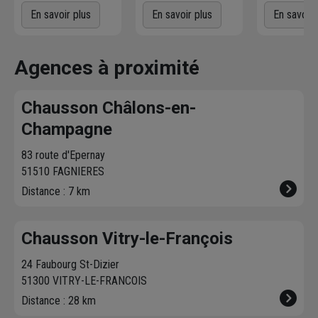
voulez
! L'agence
Commandez
gratuiteme
En savoir plus
En savoir plus
En savoir 
Chausson qui
directement les
l'agence 
effectue la livraison
produits disponibles
à proximit
vous contacte pour
dans votre agence
chez vous. 
Agences à proximité
fixer le
meilleur
sur chausson.fr.
470 agence
créneau
de
Venez les retirer une
Chausson so
Chausson Châlons-en-
livraison. Bonus :
heure plus tard.
votre servic
Nous livrons jusqu'au
Champagne
7ème étage.
83 route d'Epernay
51510 FAGNIERES
Distance : 7 km
Chausson Vitry-le-François
24 Faubourg St-Dizier
51300 VITRY-LE-FRANCOIS
Distance : 28 km