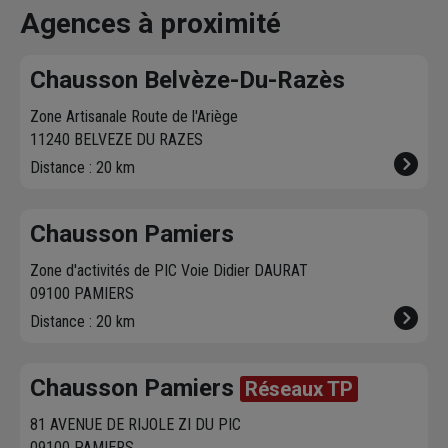
vous contacte pour
dans votre agence
chez vous. 
Agences à proximité
fixer le
meilleur
sur chausson.fr.
470 agence
créneau
de
Venez les retirer une
Chausson so
Chausson Belvèze-Du-Razès
livraison. Bonus :
heure plus tard.
votre servic
Nous livrons jusqu'au
Zone Artisanale Route de l'Ariège
7ème étage.
11240 BELVEZE DU RAZES
Distance : 20 km
Chausson Pamiers
Zone d'activités de PIC Voie Didier DAURAT
09100 PAMIERS
Distance : 20 km
Chausson Pamiers
Réseaux TP
81 AVENUE DE RIJOLE ZI DU PIC
09100 PAMIERS