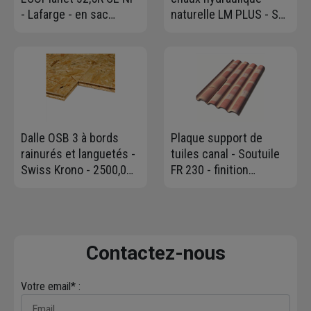
- Lafarge - en sac
naturelle LM PLUS - Sac
Protect de 35 KG
de 30 KG
Dalle OSB 3 à bords
Plaque support de
rainurés et languetés -
tuiles canal - Soutuile
Swiss Krono - 2500,0
FR 230 - finition
MM x 675 MM - ép.
flammée - 120 x 96 cm -
12,00 MM
sans coin coupé
Contactez-nous
Votre email* :