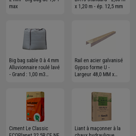
max
x 1,20 m - ép. 12,5 mm
Big bag sable 0 à 4 mm
Rail en acier galvanisé
Alluvionnaire roulé lavé
Gypso forme U -
- Grand : 1,00 m3
Largeur 48,0 MM x
charge maxi 1,5T
Hauteur 28 MM -
Longueur 3,00 M
Ciment Le Classic
Liant à maçonner à la
ECOPlanet 32,5R CE NF
chaux hydraulique