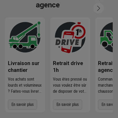
agence
Livraison sur
Retrait drive
Retrait
chantier
1h
agence
Vos achats sont
Vous êtes pressé ou
Commandez
lourds et volumineux
vous voulez être sûr
marchandise
? Faites-vous livrer
de disposer de votre
chausson.fr
où et quand vous
marchandise ?
la retirer
voulez
! L'agence
Commandez
gratuiteme
En savoir plus
En savoir plus
En savoir 
Chausson qui
directement les
l'agence 
effectue la livraison
produits disponibles
à proximit