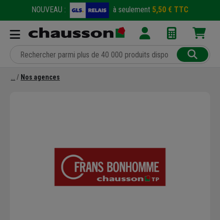
NOUVEAU :
à seulement
5,50 € TTC
Nos agences
Précédent
Suivant