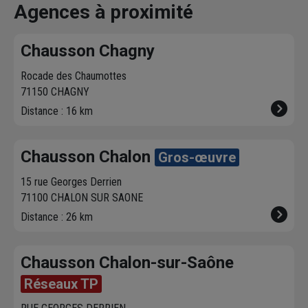
vous contacte pour
dans votre agence
chez vous. 
Agences à proximité
fixer le
meilleur
sur chausson.fr.
470 agence
créneau
de
Venez les retirer une
Chausson so
Chausson Chagny
livraison. Bonus :
heure plus tard.
votre servic
Nous livrons jusqu'au
Rocade des Chaumottes
7ème étage.
71150 CHAGNY
Distance : 16 km
Chausson Chalon
Gros-œuvre
15 rue Georges Derrien
71100 CHALON SUR SAONE
Distance : 26 km
Chausson Chalon-sur-Saône
Réseaux TP