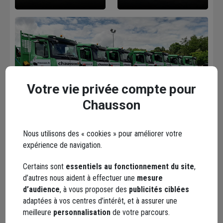
Votre vie privée compte pour
YouTube
Chausson
Nous utilisons des « cookies » pour améliorer votre
Les avis
Loading...
expérience de navigation.
Certains sont
essentiels au fonctionnement du site
,
d’autres nous aident à effectuer une
mesure
d’audience
, à vous proposer des
publicités ciblées
adaptées à vos centres d’intérêt, et à assurer une
Les services dans votre
meilleure
personnalisation
de votre parcours.