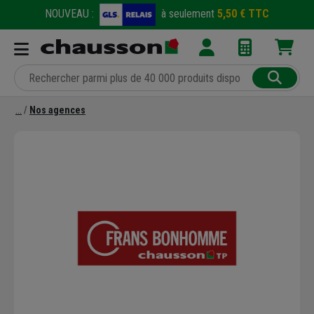
NOUVEAU :
à seulement
5,50 € TTC
Nos agences
Précédent
Suivant