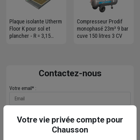
Plaque isolante Utherm
Compresseur Prodif
Floor K pour sol et
monophasé 23m³ 9 bar
plancher - R = 3,15
cuve 150 litres 3 CV
m².K/W - 1,2 M x 1 M -
ép. 69 MM
Contactez-nous
Votre email* :
Votre message* :
Votre vie privée compte pour
Chausson