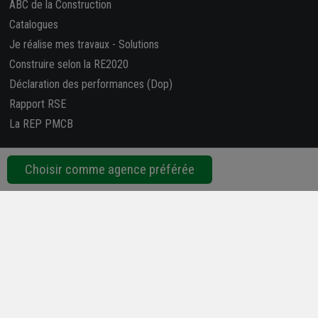
ABC de la Construction
Catalogues
Je réalise mes travaux
-
Solutions
Construire selon la RE2020
Déclaration des performances (Dop)
Rapport RSE
La REP PMCB
Nous suivre
Choisir comme agence préférée
Retrouvez-nous sur les réseaux sociaux !
4,7/5