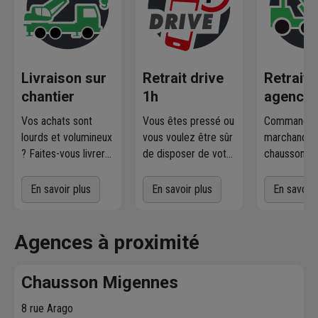
Livraison sur
Retrait drive
Retrait
chantier
1h
agence
Vos achats sont
Vous êtes pressé ou
Commandez
lourds et volumineux
vous voulez être sûr
marchandise
? Faites-vous livrer
de disposer de votre
chausson.fr
où et quand vous
marchandise ?
la retirer
voulez
! L'agence
Commandez
gratuiteme
En savoir plus
En savoir plus
En savoir 
Chausson qui
directement les
l'agence 
effectue la livraison
produits disponibles
à proximit
vous contacte pour
dans votre agence
chez vous. 
Agences à proximité
fixer le
meilleur
sur chausson.fr.
470 agence
créneau
de
Venez les retirer une
Chausson so
Chausson Migennes
livraison. Bonus :
heure plus tard.
votre servic
Nous livrons jusqu'au
8 rue Arago
7ème étage.