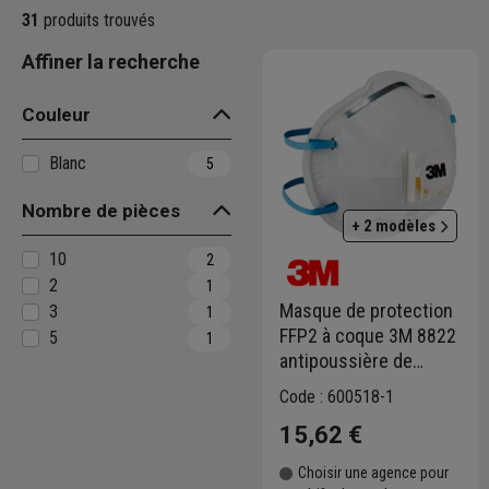
31
produits trouvés
Affiner la recherche
Couleur
Blanc
5
Nombre de pièces
+ 2 modèles
10
2
2
1
Masque de protection
3
1
FFP2 à coque 3M 8822
5
1
antipoussière de
ponçage - avec
Code : 600518-1
soupape - lot de 5
15,62 €
Choisir une agence pour