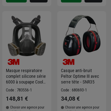
Masque respiratoire
Casque anti-bruit
complet silicone série
Peltor Optime III avec
6000 à soupape Cool
serre tête - SNR35
Flow taille M
Code : 783556-1
Code : 680693-1
148,81 €
34,08 €
Choisir une agence pour
Choisir une agence pour