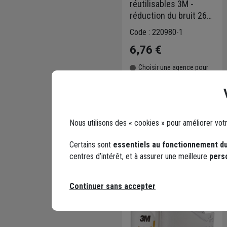
réutilisables 3M -
réduction du bruit 26
dB - 1 paire à
Code : 220980-1
cordelettes avec boîte
6,76 €
de rangement
Choisir une agence pour
vérifier le stock
Trouver du stock en
agence
Livraison disponible
Nous utilisons des « cookies » pour améliorer vot
Certains sont
essentiels au fonctionnement du
centres d’intérêt, et à assurer une meilleure
pers
Continuer sans accepter