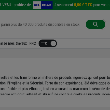
UVEAU :
profitez de
à seulement
5,50 € TTC
pour vos co
éalise mes travaux
PRIX
lles et les transforme en milliers de produits ingénieux qui ont pour bu
on, l'Hygiène et la Sécurité. Forte de son expérience, 3M développe de
moins pénible et plus efficace, tout en assurant au maximum la sécurité 
 casque anti-bruit, adhésif et abrasif, ne sont que quelques produits inc