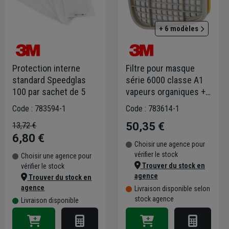
+ 6 modèles
Protection interne
Filtre pour masque
standard Speedglas
série 6000 classe A1
100 par sachet de 5
vapeurs organiques +
formaldéhyde - boîte
Code : 783594-1
Code : 783614-1
de 8
50,35 €
13,72 €
6,80 €
Choisir une agence pour
vérifier le stock
Choisir une agence pour
Trouver du stock en
vérifier le stock
agence
Trouver du stock en
agence
Livraison disponible selon
stock agence
Livraison disponible