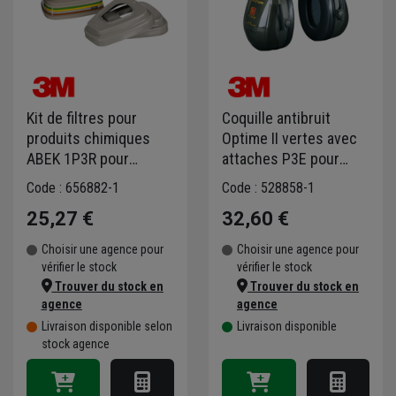
Kit de filtres pour
Coquille antibruit
produits chimiques
Optime II vertes avec
ABEK 1P3R pour
attaches P3E pour
masque et demi-
montage sur casque
Code : 656882-1
Code : 528858-1
masque série 6000
de chantier - 30dB
25,27 €
32,60 €
Choisir une agence pour
Choisir une agence pour
vérifier le stock
vérifier le stock
Trouver du stock en
Trouver du stock en
agence
agence
Livraison disponible selon
Livraison disponible
stock agence