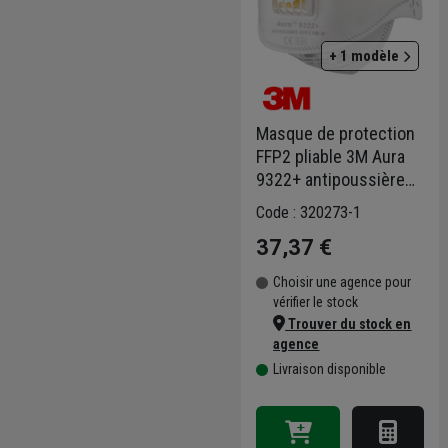
+ 1 modèle
Masque de protection
FFP2 pliable 3M Aura
9322+ antipoussière
de ponçage - avec
Code : 320273-1
soupape - lot de 10
37,37 €
Choisir une agence pour
vérifier le stock
Trouver du stock en
agence
Livraison disponible