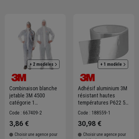
+ 2 modèles
+ 1 modèle
Combinaison blanche
Adhésif aluminium 3M
jetable 3M 4500
résistant hautes
catégorie 1
températures P622 50
respirabilité, non tissé
m x 75 mm
Code : 667409-2
Code : 188559-1
polypropylène – Taille
3,86 €
30,98 €
XL
Choisir une agence pour
Choisir une agence pour