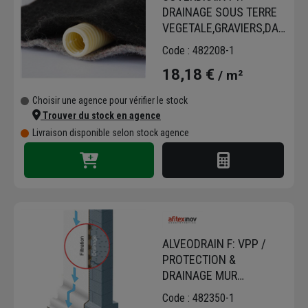
DRAINAGE SOUS TERRE
VEGETALE,GRAVIERS,DALLES
/ RL 97,5M2/50X1.95M
Code : 482208-1
18,18 €
/ m²
Choisir une agence pour vérifier le stock
Trouver du stock en agence
Livraison disponible selon stock agence
ALVEODRAIN F: VPP /
PROTECTION &
DRAINAGE MUR
ENTERRE/RL DE
Code : 482350-1
55M2/50X1.1M. LE M2