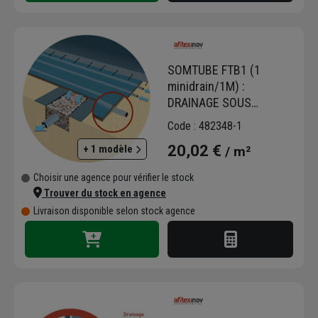
SOMTUBE FTB1 (1
minidrain/1M) :
DRAINAGE SOUS
DALLAGE/RL
Code : 482348-1
97.5M2/50X1.95M. LE
20,02 €
+ 1 modèle
/ m²
M2
Choisir une agence pour vérifier le stock
Trouver du stock en agence
Livraison disponible selon stock agence