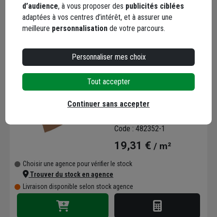
Trouver du stock en agence
d’audience
, à vous proposer des
publicités ciblées
Livraison disponible selon stock agence
adaptées à vos centres d’intérêt, et à assurer une
meilleure
personnalisation
de votre parcours.
Personnaliser mes choix
Tout accepter
DRAINTUBE FTP:
DRAINAGE SOUS
Continuer sans accepter
DALLAGE/RL DE
97.5M2/50X1.95M. PRIX
Code : 482352-1
AU M2
19,31 €
/ m²
Choisir une agence pour vérifier le stock
Trouver du stock en agence
Livraison disponible selon stock agence