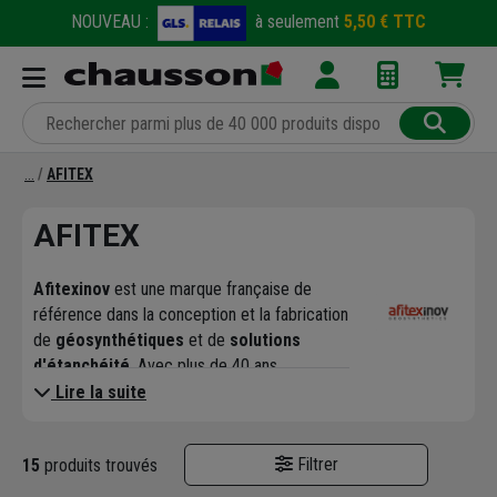
NOUVEAU :
à seulement
5,50 € TTC
AFITEX
AFITEX
Afitexinov
est une marque française de
référence dans la conception et la fabrication
de
géosynthétiques
et de
solutions
d'étanchéité
. Avec plus de 40 ans
d'expérience, l'entreprise s'est imposée
Lire la suite
comme un acteur majeur dans les secteurs
du bâtiment, des travaux publics (TP), de
Filtrer
15
produits trouvés
l'environnement et du génie civil. Reconnue
pour son expertise technique, Afitexinov