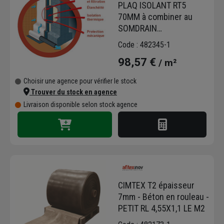
PLAQ ISOLANT RT5
70MM à combiner au
SOMDRAIN
T5,AFICOL,PROFIL
Code : 482345-1
RT5/2.5X1.2M.LE M2
98,57 €
/ m²
Choisir une agence pour vérifier le stock
Trouver du stock en agence
Livraison disponible selon stock agence
CIMTEX T2 épaisseur
7mm - Béton en rouleau -
PETIT RL 4,55X1,1 LE M2