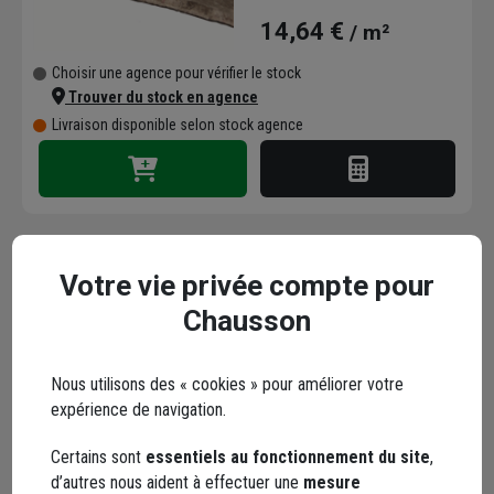
40.7M2/3X1.1M.LE M2
14,64 €
/ m²
Choisir une agence pour vérifier le stock
Trouver du stock en agence
Livraison disponible selon stock agence
Votre vie privée compte pour
Chausson
GEOTEXTILE TYPAR SF78
/ RL DE 520M2/
100X5,2M/ PRIX AU M2
Nous utilisons des « cookies » pour améliorer votre
expérience de navigation.
Code : 482442-1
+ 8 modèles
Certains sont
essentiels au fonctionnement du site
,
Choisir une agence pour vérifier le stock
d’autres nous aident à effectuer une
mesure