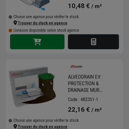
10,48 €
/ m²
Choisir une agence pour vérifier le stock
Trouver du stock en agence
Livraison disponible selon stock agence
ALVEODRAIN EV :
PROTECTION &
DRAINAGE MUR
ENTERRE/RL DE
Code : 482351-1
55M2/50X1.1M. PRIX AU
22,16 €
/ m²
M2
Choisir une agence pour vérifier le stock
Trouver du stock en agence