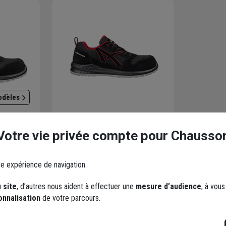
odèles
Votre vie privée compte pour Chausso
 mi-haute
Chaussure sécurité hommes
ton Low
S3 SRC Clifton Low Albatros
uge -
Taille 36
re expérience de navigation.
Code : 785225-2
 site
, d’autres nous aident à effectuer une
mesure d’audience
, à vou
48,32 €
onnalisation
de votre parcours.
25,33 €
 vérifier le
Choisir une agence pour vérifier le