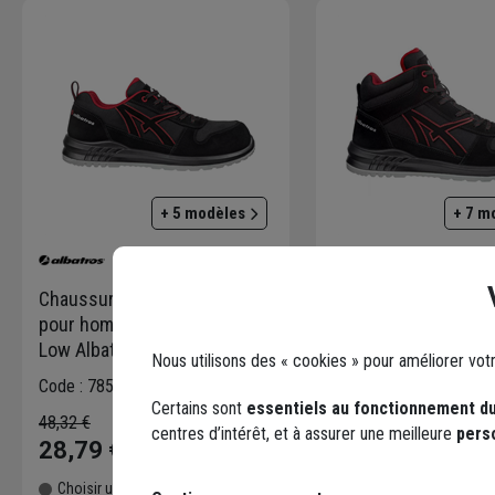
+ 5 modèles
+ 7 m
Chaussure sécurité basse
Chaussure sécurité
pour hommes S3 SRC Clifton
hommes S3 SRC Clif
Low Albatros - Noir et rouge
Albatros - Noir et ro
Nous utilisons des « cookies » pour améliorer vot
- Taille 37
Taille 36
Code : 785225-3
Code : 785224-2
Certains sont
essentiels au fonctionnement du
48,32 €
60,78 €
centres d’intérêt, et à assurer une meilleure
pers
28,79 €
30,48 €
Choisir une agence pour vérifier le
Choisir une agence pour