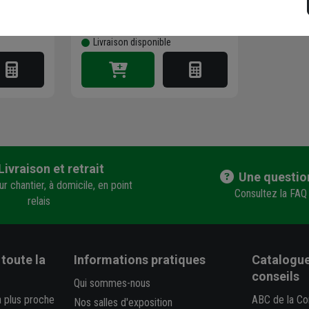
stock
en agence
Trouver du stock en agence
Livraison disponible
Livraison et retrait
Une questio
r chantier, à domicile, en point
Consultez la FAQ
relais
toute la
Informations pratiques
Catalogue
conseils
Qui sommes-nous
a plus proche
ABC de la Co
Nos salles d'exposition