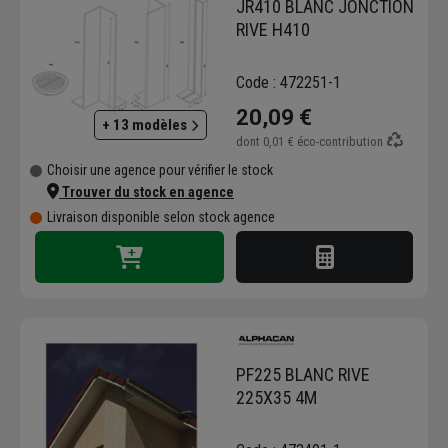
JR410 BLANC JONCTION
apportent une réponse adaptée et qualitative
RIVE H410
aux projets de construction.
Code : 472251-1
20,09 €
+ 13 modèles
dont
0,01 €
éco-contribution
Choisir une agence pour vérifier le stock
Trouver du stock en agence
Livraison disponible selon stock agence
PF225 BLANC RIVE
225X35 4M