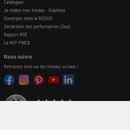
Catalogues
Je réalise mes travaux
-
Solutions
Construire selon la RE2020
Déclaration des performances (Dop)
Rapport RSE
La REP PMCB
Nous suivre
Retrouvez-nous sur les réseaux sociaux !
4,7/5