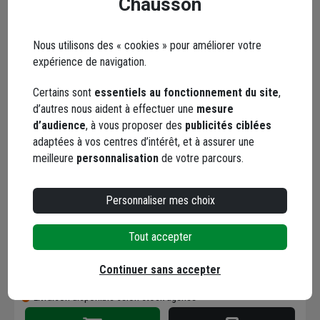
Chausson
Livraison disponible selon stock agence
Nous utilisons des « cookies » pour améliorer votre
expérience de navigation.
Certains sont
essentiels au fonctionnement du site
,
d’autres nous aident à effectuer une
mesure
d’audience
, à vous proposer des
publicités ciblées
BV155 BLANC VEINE
adaptées à vos centres d’intérêt, et à assurer une
155X7X17 4M
meilleure
personnalisation
de votre parcours.
Code : 474535-1
Personnaliser mes choix
58,16 €
/ mètre
+ 4 modèles
soit
232,66 €
/ unité
Tout accepter
dont
0,07 €
éco-contribution
Choisir une agence pour vérifier le stock
Continuer sans accepter
Trouver du stock en agence
Livraison disponible selon stock agence