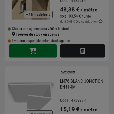
Code : 473491-1
48,38 €
/ mètre
+ 16 modèles
soit
193,54 €
/ unité
dont
0,08 €
éco-contribution
Choisir une agence pour vérifier le stock
Trouver du stock en agence
Livraison disponible selon stock agence
LN78 BLANC JONCTION
EN H 4M
Code : 473993-1
15,19 €
/ mètre