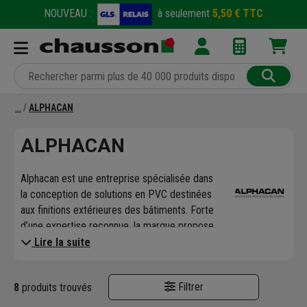
NOUVEAU :
à seulement
5,50 € TTC
ALPHACAN
ALPHACAN
Alphacan est une entreprise spécialisée dans
la conception de solutions en PVC destinées
aux finitions extérieures des bâtiments. Forte
d’une expertise reconnue, la marque propose
une large gamme de produits conçus pour
Lire la suite
répondre aux besoins des professionnels du
bâtiment, qu’il s’agisse de rénovation ou de
Filtrer
8
produits trouvés
construction neuve. Avec des matériaux
faciles à poser, Alphacan garantit une finition