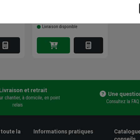
 vérifier le
Choisir une agence pour vérifier le
stock
en agence
Trouver du stock en agence
Livraison disponible
Livraison et retrait
Une questio
r chantier, à domicile, en point
Consultez la FAQ
relais
toute la
Informations pratiques
Catalogue
conseils