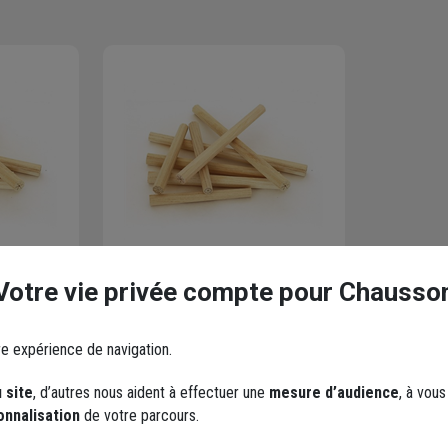
Votre vie privée compte pour Chausso
ueur 270
Cheville chêne longueur 300
 pour
mm diamètre 18 mm pour
re expérience de navigation.
charpente escalier
 site
, d’autres nous aident à effectuer une
mesure d’audience
, à vou
Code : 702418-1
onnalisation
de votre parcours.
1,48 €