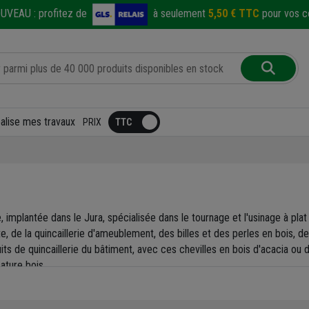
UVEAU :
profitez de
à seulement
5,50 € TTC
pour vos co
éalise mes travaux
PRIX
, implantée dans le Jura, spécialisée dans le tournage et l'usinage à pla
de la quincaillerie d'ameublement, des billes et des perles en bois, des
its de quincaillerie du bâtiment, avec ces chevilles en bois d'acacia 
ature bois.