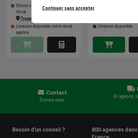
Choisir une agence pour vérifier le
Choisir une agence pour
Continuer sans accepter
stock
stock
Trouver du stock en agence
Trouver du stock 
Livraison disponible selon stock
Livraison disponible
agence
Contact
En agence, su
Écrivez-nous
Besoin d'un conseil ?
800 agences
dans 
France