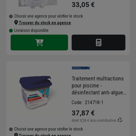
33,05 €
Choisir une agence pour vérifier le stock
Trouver du stock en agence
Livraison disponible
Traitement multiactions
pour piscine -
désinfectant anti-algues
et clarifiant - Astralpool -
Code : 214718-1
en galets de 250g - seau
37,87 €
de 5 kg
dont
0,26 €
éco-contribution
Choisir une agence pour vérifier le stock
Trouver du stock en agence