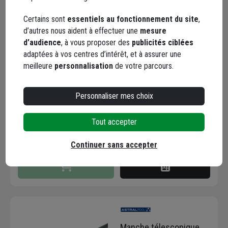
Certains sont
essentiels au fonctionnement du site
,
d’autres nous aident à effectuer une
mesure
Régulateur de pH de
d’audience
, à vous proposer des
publicités ciblées
piscine en granulés - pH
adaptées à vos centres d’intérêt, et à assurer une
Minus Astralpool - avec
meilleure
personnalisation
de votre parcours.
verre doseur - seau de 5
Code : 214746-1
kg
12,16 €
Personnaliser mes choix
dont
0,43 €
éco-contribution
Tout accepter
Choisir une agence pour vérifier le stock
Trouver du stock en agence
Continuer sans accepter
Livraison disponible selon stock agence
Manche télescopique