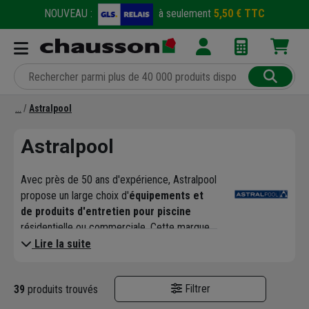
NOUVEAU :
à seulement
5,50 € TTC
Astralpool
Astralpool
Avec près de 50 ans d'expérience, Astralpool
propose un large choix d'
équipements et
de produits d'entretien pour piscine
résidentielle ou commerciale. Cette marque
accorde une grande importance à la
qualité
Lire la suite
de ses produits
et répond à de nombreux
besoins pour le particulier ou le
Filtrer
39
produits trouvés
professionnel.
Sa gamme large et complète contient aussi