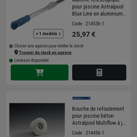
pour piscine Astralpool
Blue Line en aluminium
renforcé - longueur 1,8 à
Code : 214536-1
3,6 mètres
25,97 €
+ 1 modèle
Choisir une agence pour vérifier le stock
Trouver du stock en agence
Livraison disponible
Bouche de refoulement
pour piscine béton
Astralpool Multiflow à jet
orientable - ABS blanc -
Code : 214456-1
Ø 14, 20 ou 25 mm