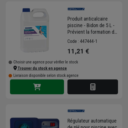
bien des
filtres ou des pompes
que des
produits chimiques tels que le
chlore ou
Produit anticalcaire
l'anti-algues
. Tous ces éléments
piscine - Bidon de 5 L -
permettent ainsi d'
entretenir parfaitement
Prévient la formation de
la piscine
, de désinfecter ou d'analyser
tartre
l'eau... Tout ce qu'il faut pour profiter au
Code : 447444-1
maximum de votre piscine !
11,21 €
Choisir une agence pour vérifier le stock
Trouver du stock en agence
Livraison disponible selon stock agence
Régulateur automatique
de pH pour piscine avec