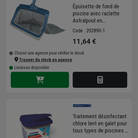
Épuisette de fond de
piscine avec raclette
Astralpool en
polypropylène - fixation
Code : 202890-1
par clip Ø 32 mm - sans
11,64 €
manche
Choisir une agence pour vérifier le stock
Trouver du stock en agence
Livraison disponible
Traitement désinfectant
chlore lent en galet pour
tous types de piscines -
AstralPool - galets de