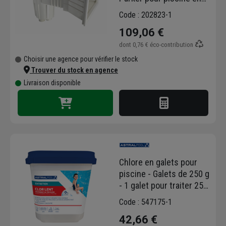
liner - ABS blanc - 15
Code : 202823-1
litres - couvercle carré
109,06 €
dont
0,76 €
éco-contribution
Choisir une agence pour vérifier le stock
Trouver du stock en agence
Livraison disponible
Chlore en galets pour
piscine - Galets de 250 g
- 1 galet pour traiter 25
m3 d'eau - Seau de 5 kg
Code : 547175-1
42,66 €