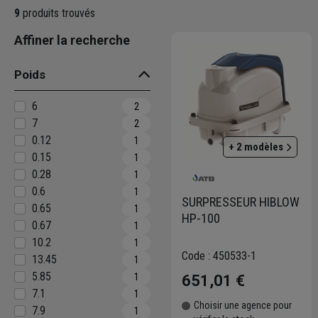
renforcent cette fiabilité en simpli
9
produits trouvés
ATB France met à disposition une of
réglementations en vigueur. Découvr
Affiner la recherche
respectueux de l’environnement.
Poids
6
2
7
2
0.12
1
+ 2 modèles
0.15
1
0.28
1
0.6
1
SURPRESSEUR HIBLOW
0.65
1
HP-100
0.67
1
10.2
1
Code : 450533-1
13.45
1
5.85
1
651,01 €
7.1
1
Choisir une agence pour
7.9
1