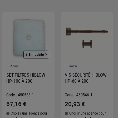
que système peut être ajusté en fonction des contraintes site.
limitent les interventions de maintenance, tout en répondant aux
projet, afin de garantir un assainissement fiable, économique et
+ 1 modèle
SET FILTRES HIBLOW
VIS SÉCURITÉ HIBLOW
HP-100 À 200
HP-60 À 200
Code : 450538-1
Code : 450546-1
67,16 €
20,93 €
Choisir une agence pour
Choisir une agence pour