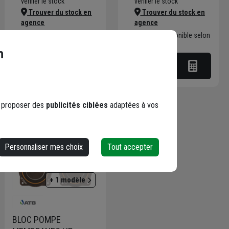
vérifier le stock
vérifier le stock
Trouver du stock en
Trouver du stock en
agence
agence
Livraison disponible selon
Livraison disponible selon
stock agence
stock agence
n
s proposer des
publicités ciblées
adaptées à vos
Personnaliser mes choix
Tout accepter
+ 1 modèle
BLOC POMPE