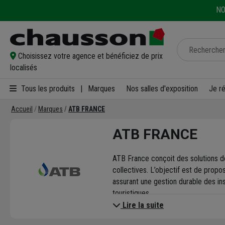
NO
Choisissez votre agence et bénéficiez de prix
localisés
Tous les produits
|
Marques
Nos salles d'exposition
Je r
Accueil
Marques
ATB FRANCE
ATB FRANCE
ATB France conçoit des solutions des
collectives. L’objectif est de pro
assurant une gestion durable des in
touristiques.
Les micro-stations ATB sont pensé
Lire la suite
complémentaires tels que les blocs