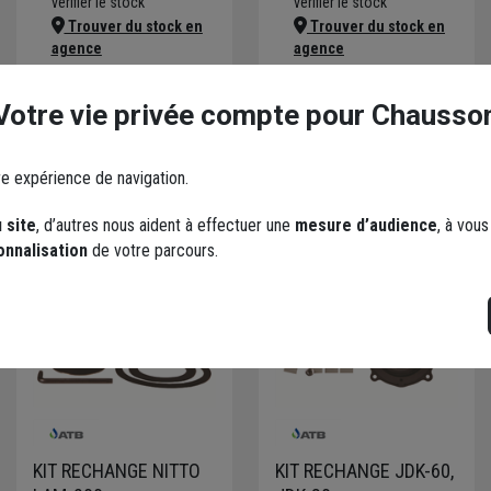
vérifier le stock
vérifier le stock
Trouver du stock en
Trouver du stock en
agence
agence
Livraison disponible selon
Livraison disponible selon
stock agence
stock agence
Votre vie privée compte pour Chausso
re expérience de navigation.
 site
, d’autres nous aident à effectuer une
mesure d’audience
, à vou
onnalisation
de votre parcours.
KIT RECHANGE NITTO
KIT RECHANGE JDK-60,