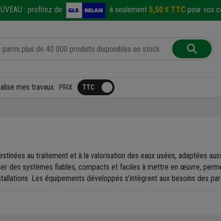
UVEAU :
profitez de
à seulement
5,50 € TTC
pour vos co
éalise mes travaux
PRIX
tinées au traitement et à la valorisation des eaux usées, adaptées aussi 
poser des systèmes fiables, compacts et faciles à mettre en œuvre, per
stallations. Les équipements développés s’intègrent aux besoins des part
es pour combiner efficacité épuratoire, faible consommation énergéti
 de pompe ou les surpresseurs, garantissent la performance même en cas