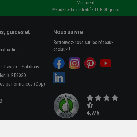
Virement
Mandat administratif - LCR 30 jours
s, guides et
Nous suivre
Retrouvez-nous sur les réseaux
sociaux !
nstruction
es travaux
-
Solutions
elon la RE2020
des performances (Dop)
B
4,7/5