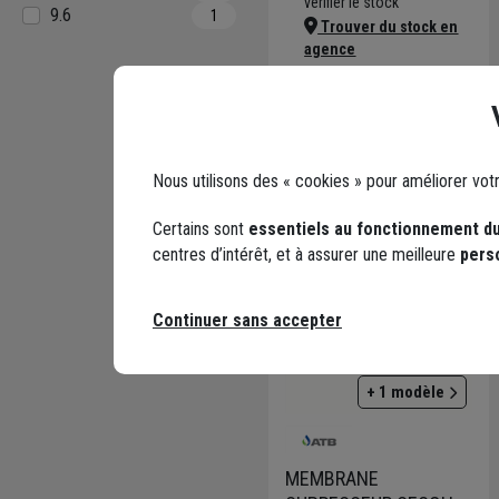
vérifier le stock
9.6
1
Trouver du stock en
agence
Livraison disponible selon
stock agence
Nous utilisons des « cookies » pour améliorer vot
Certains sont
essentiels au fonctionnement du
centres d’intérêt, et à assurer une meilleure
pers
Continuer sans accepter
+ 1 modèle
MEMBRANE