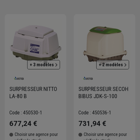
fiant l’entretien des installations. Grâce à cette approche modulaire, cha
fre complète pour le traitement efficace des eaux usées. Ces solutions 
ir la gamme permet d’identifier les produits les mieux adaptés à chaque 
+ 3 modèles
+ 2 modèles
SURPRESSEUR NITTO
SURPRESSEUR SECOH
LA-80 B
BIBUS JDK-S-100
Code : 450530-1
Code : 450536-1
677,24 €
731,94 €
Choisir une agence pour
Choisir une agence pour