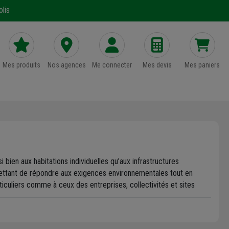
lis
Mes produits
Nos agences
Me connecter
Mes devis
Mes paniers
bien aux habitations individuelles qu’aux infrastructures
mettant de répondre aux exigences environnementales tout en
iculiers comme à ceux des entreprises, collectivités et sites
que et encombrement réduit. Associées à des équipements
 de variations de charge. Les filtres et kits de rechange