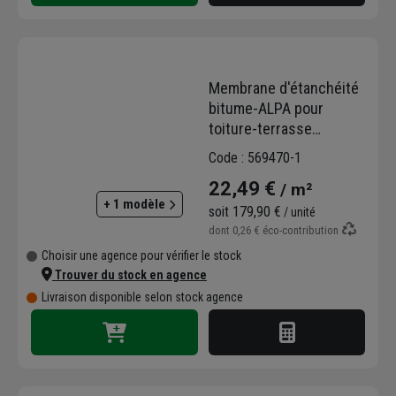
Membrane d'étanchéité
bitume-ALPA pour
toiture-terrasse
inaccessible
Code : 569470-1
autoprotégée - ALPAL
22,49 €
/ m²
DECOR CPV - 1 m x 8 ml -
+ 1 modèle
Noir
soit
179,90 €
/ unité
dont
0,26 €
éco-contribution
Choisir une agence pour vérifier le stock
Trouver du stock en agence
Livraison disponible selon stock agence