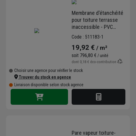
surfaces complexes sans apport de
flamme.
Membrane d'étanchéité
pour toiture terrasse
Performance et facilité de pose
inaccessible - PVC
armée tissu polyester
Code : 511183-1
Les produits Axter facilitent le travail sur
gris - Hyperflex FM 1.2 -
chantier. La marque développe des
19,92 €
/ m²
Rlx 1,60 x 25 m
systèmes simples à installer
pour les
soit
796,80 €
/ unité
étancheurs. Chaque membrane est testée
dont
0,18 €
éco-contribution
pour résister aux agressions climatiques. Ces
Choisir une agence pour vérifier le stock
matériaux assurent l'
étanchéité des
Trouver du stock en agence
toitures plates ou inclinées
. Le catalogue
Livraison disponible selon stock agence
couvre aussi bien le bâtiment industriel que le
résidentiel.
Pare vapeur toiture-