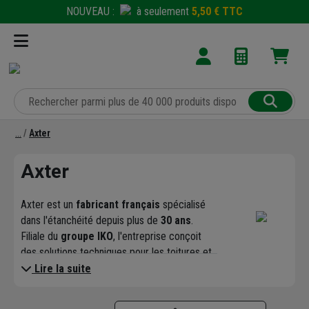
NOUVEAU :
à seulement
5,50 € TTC
Axter
Axter
Axter est un
fabricant français
spécialisé
dans l'étanchéité depuis plus de
30 ans
.
Filiale du
groupe IKO
, l'entreprise conçoit
des solutions techniques pour les toitures et
le génie civil. Ses produits équipent des
Lire la suite
bâtiments dans plus de
60 pays
. L'usine de
production, située en France, garantit un