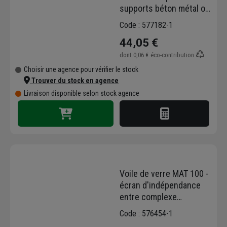
supports béton métal ou
bois avant pose de
Code : 577182-1
membrane d'étanchéité -
44,05 €
Bidon de 5,0 ltr
dont
0,06 €
éco-contribution
Choisir une agence pour vérifier le stock
Trouver du stock en agence
Livraison disponible selon stock agence
Voile de verre MAT 100 -
écran d'indépendance
entre complexe
d'étanchéité et support -
Code : 576454-1
1m x 100 ml