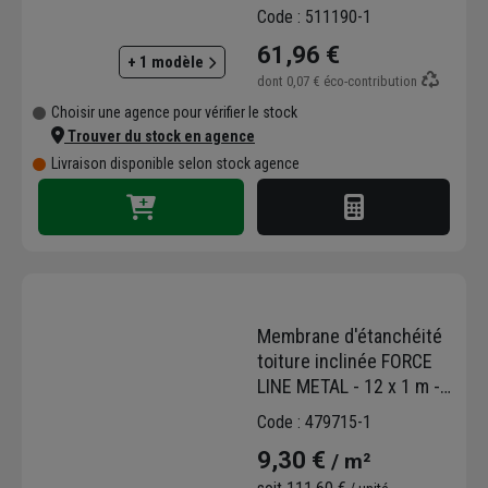
80,0 mm - Hauteur 600
Code : 511190-1
mm
61,96 €
+ 1 modèle
dont
0,07 €
éco-contribution
Choisir une agence pour vérifier le stock
Trouver du stock en agence
Livraison disponible selon stock agence
Membrane d'étanchéité
toiture inclinée FORCE
LINE METAL - 12 x 1 m -
ép. 1.8 mm
Code : 479715-1
9,30 €
/ m²