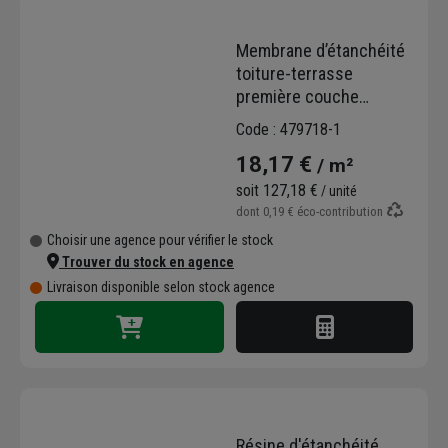
Membrane d’étanchéité
toiture-terrasse
première couche
autoadhésive HYRENE
Code : 479718-1
SPOT ST T3 - 7 x 1 m -
18,17 €
/ m²
ép. 2.65 mm
soit
127,18 €
/ unité
dont
0,19 €
éco-contribution
Choisir une agence pour vérifier le stock
Trouver du stock en agence
Livraison disponible selon stock agence
Résine d'étanchéité