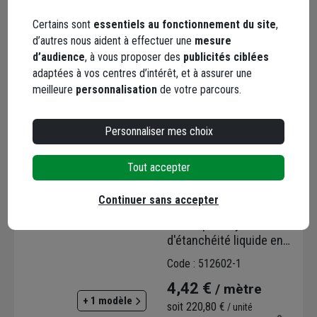
Code : 511186-1
159,61 €
Certains sont
essentiels au fonctionnement du site
,
d’autres nous aident à effectuer une
mesure
dont
0,40 €
éco-contribution
d’audience
, à vous proposer des
publicités ciblées
Choisir une agence pour vérifier le stock
adaptées à vos centres d’intérêt, et à assurer une
Trouver du stock en agence
meilleure
personnalisation
de votre parcours.
Livraison disponible selon stock agence
Personnaliser mes choix
Tout accepter
Continuer sans accepter
Armature de renfort
tissée pour système
d'étanchéité liquide en
toiture terrasse -
Code : 512602-1
MATCOAT R - 0,15 m x
4,42 €
/ mètre
50,00 m
+ 1 modèle
soit
220,80 €
/ unité