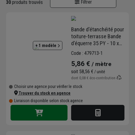
Filtrer
30
produits trouvés
contrôle rigoureux de la fabrication.
Une offre complète pour chaque
projet :
Bande d'étanchéité pour
toiture-terrasse Bande
L'étanchéité bitumineuse
: Des
d'équerre 35 PY - 10 x
+ 1 modèle
membranes SBS ou ALPA reconnues
0,33 m - ép. 3.5 mm
pour leur longévité et leur résistance
Code : 479713-1
mécanique, idéales pour les toitures-
5,86 €
/ mètre
terrasses sur béton, acier ou bois.
soit
58,56 €
/ unité
L’étanchéité synthétique
: Des
dont
0,08 €
éco-contribution
membranes PVC (gamme Hyperflex)
Choisir une agence pour vérifier le stock
offrant une grande souplesse de pose
Trouver du stock en agence
et une légèreté adaptée aux structures
Livraison disponible selon stock agence
légères.
L’étanchéité liquide (SEL)
: Des
systèmes à base de résine polyuréthane
(Starcoat Pro) parfaits pour le
traitement des points singuliers ou des