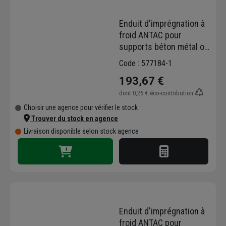
Enduit d'imprégnation à
froid ANTAC pour
supports béton métal ou
bois avant pose de
Code : 577184-1
membrane d'étanchéité -
193,67 €
Bidon de 25,0 ltr
dont
0,26 €
éco-contribution
Choisir une agence pour vérifier le stock
Trouver du stock en agence
Livraison disponible selon stock agence
Enduit d'imprégnation à
froid ANTAC pour