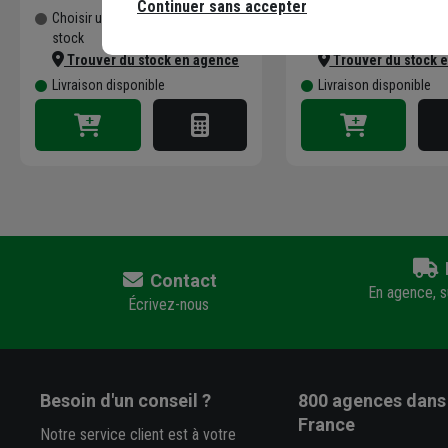
Continuer sans accepter
Choisir une agence pour vérifier le
Choisir une agence pour
stock
stock
Trouver du stock en agence
Trouver du stock 
Livraison disponible
Livraison disponible
Contact
En agence, su
Écrivez-nous
Besoin d'un conseil ?
800 agences
dans 
France
Notre service client est à votre