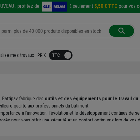
UVEAU :
profitez de
à seulement
5,50 € TTC
pour vos co
éalise mes travaux
PRIX
e Battipav fabrique des
outils et des équipements pour le travail du
meilleure qualité aux professionnels du bâtiment.
mportance à l'innovation, l'évolution et le développement continus d
borés pour vous offrir une sécurité et un confort optimums lors de vo
rreleur : en plus de proposer une
gamme variée de produits perform
s tout au long du processus de fabrication. Cette précaution permet d'ob