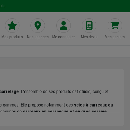
lis
Mes produits
Nos agences
Me connecter
Mes devis
Mes paniers
 carrelage
. L'ensemble de ses produits est étudié, conçu et
e ses gammes. Elle propose notamment des
scies à carreaux ou
s découpes de
carreaux en céramique et en grès cérame
.
ants
avec un excellent rapport qualité-prix, Battipav pratique une
tenir un outil sans aucun défaut et une
fiabilité optimale
.