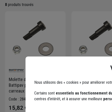
8
produits trouvés
Molette de rechange
Molette de rechang
Nous utilisons des « cookies » pour améliorer vot
Battipav pour coupe-
Battipav pour coupe
carreaux Profi Evo - Ø 15 x 6
carreaux Sintesi - Ø 
Certains sont
essentiels au fonctionnement du
x 1,5 mm
4,7 mm
centres d’intérêt, et à assurer une meilleure
pers
Code : 284834-1
Code : 284821-1
15,82 €
24,92 €