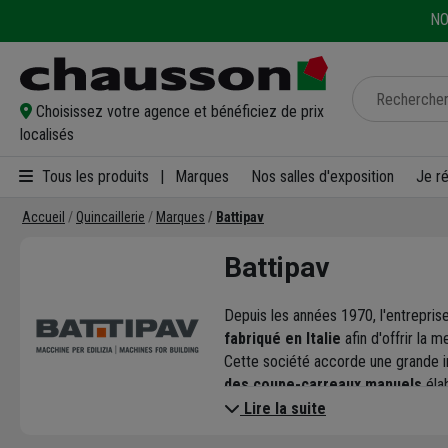
NO
Choisissez votre agence et bénéficiez de prix
localisés
Tous les produits
|
Marques
Nos salles d'exposition
Je r
Accueil
Quincaillerie
Marques
Battipav
Battipav
Depuis les années 1970, l'entrepris
fabriqué en Italie
afin d'offrir la 
Cette société accorde une grande i
des coupe-carreaux manuels
éla
Tout est pensé pour satisfaire le ca
Lire la suite
série de contrôles de qualité strict