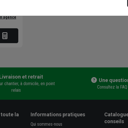
 vérifier le
en agence
Livraison et retrait
Une questio
r chantier, à domicile, en point
Consultez la FAQ
relais
toute la
Informations pratiques
Catalogue
conseils
Qui sommes-nous