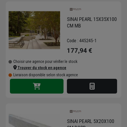
BAUMA STONE propose des dalles et des
pavés pour les allées, les terrasses et les
jardins, disponibles dans une variété de
SINAI PEARL 15X35X100
textures et de coloris. L'entreprise est
CM MB
également spécialisée dans les revêtements
muraux, avec des options en pierre naturelle,
Code : 445245-1
des plaquettes de parement et des gabions,
177,94 €
idéaux pour la construction de murs de
soutènement et des aménagements
Choisir une agence pour vérifier le stock
paysagers. La gamme comprend également
Trouver du stock en agence
des accessoires, des graviers décoratifs et
Livraison disponible selon stock agence
des pas japonais pour la finition de tous vos
projets.
En sélectionnant les solutions BAUMA
STONE, vous choisissez des matériaux qui
combinent durabilité et esthétique. Les
produits sont élaborés pour supporter les
conditions climatiques et l'usure, tout en
SINAI PEARL 5X20X100
offrant une touche décorative singulière.