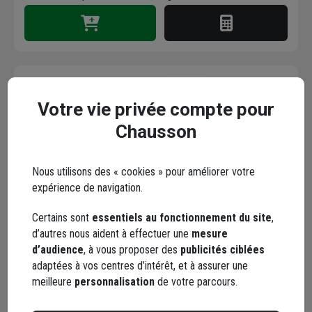
PAV KANDLAMULTI
Votre vie privée compte pour
14*20*5/7
Chausson
Code : 481626-1
Nous utilisons des « cookies » pour améliorer votre
67,72 €
/ m²
expérience de navigation.
+ 2 modèles
soit
1,90 €
/ unité
Certains sont
essentiels au fonctionnement du site
,
Choisir une agence pour vérifier le stock
d’autres nous aident à effectuer une
mesure
Trouver du stock en agence
d’audience
, à vous proposer des
publicités ciblées
Livraison disponible selon stock agence
adaptées à vos centres d’intérêt, et à assurer une
meilleure
personnalisation
de votre parcours.