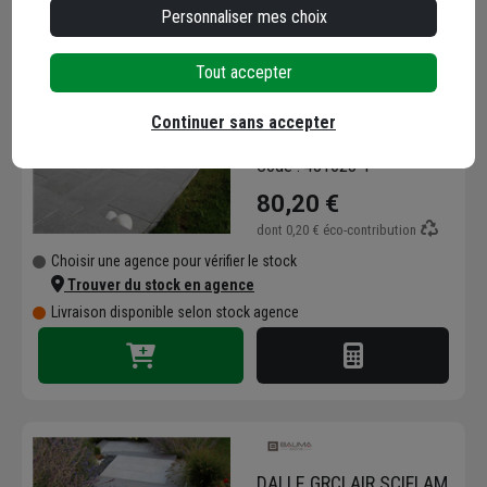
Personnaliser mes choix
Tout accepter
DALLE GRFONCE
SCIFLAM 60*60*3
Continuer sans accepter
Code : 481623-1
80,20 €
dont
0,20 €
éco-contribution
Choisir une agence pour vérifier le stock
Trouver du stock en agence
Livraison disponible selon stock agence
DALLE GRCLAIR SCIFLAM