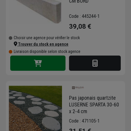
CM BORD
Leurs solutions vous donnent la possibilité de
créer des aménagements qui se démarquent.
Code : 445244-1
39,08 €
Choisir une agence pour vérifier le stock
Trouver du stock en agence
Livraison disponible selon stock agence
Pas japonais quartzite
LUSERNE SPARTA 30-60
x 2-4 cm
Code : 471105-1