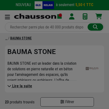
NOUVEAU :
à seulement
5,50 € TTC
BAUMA STONE
BAUMA STONE
BAUMA STONE est un leader dans la création
de solutions en pierre naturelle et en béton
pour l’aménagement des espaces, qu'ils
soient intérieurs ou extérieurs. L’offre de
BAUMA STONE se démarque par sa diversité
Lire la suite
et son esthétique. Leurs produits sont
élaborés pour mettre en valeur des projets
Filtrer
23
produits trouvés
d’aménagement paysager et de design
d’intérieur.