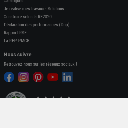
Catalogues
Je réalise mes travaux
-
Solutions
Construire selon la RE2020
Déclaration des performances (Dop)
Rapport RSE
La REP PMCB
Nous suivre
Retrouvez-nous sur les réseaux sociaux !
4,7/5