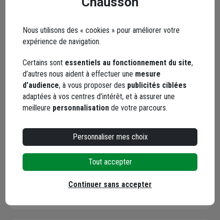
Chausson
Nous utilisons des « cookies » pour améliorer votre
expérience de navigation.
Certains sont
essentiels au fonctionnement du site
,
Élévateur pour étau
d’autres nous aident à effectuer une
mesure
d'établi jusqu'à 200 mm
d’audience
, à vous proposer des
publicités ciblées
Dolex ELV143 - Rotation
adaptées à vos centres d’intérêt, et à assurer une
360° - Poignée
meilleure
personnalisation
de votre parcours.
Code : 786182-1
débrayable
190,45 €
Personnaliser mes choix
Choisir une agence pour vérifier le stock
Trouver du stock en agence
Tout accepter
Livraison disponible selon stock agence
Continuer sans accepter