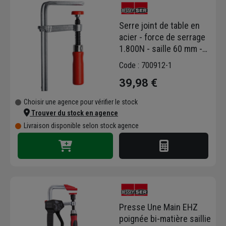
toute épreuve.
Les presses à vis Bessey sont depuis 1936
Serre joint de table en
des outils de serrage jamais égalés. De
acier - force de serrage
qualité unique avec leurs rails, leurs
1.800N - saille 60 mm -
mâchoires de serrage renforcées, et leurs
serrage 120 mm - Lot de
Code : 700912-1
freins de blocage, ces presses assurent un
2
maintien permanent au serrage puissant et
39,98 €
efficace.
Choisir une agence pour vérifier le stock
Trouver du stock en agence
Livraison disponible selon stock agence
Presse Une Main EHZ
poignée bi-matière saillie