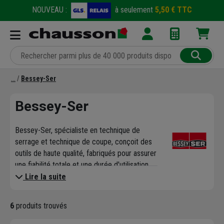
NOUVEAU :
à seulement
5,50 € TTC
Bessey-Ser
Bessey-Ser
Bessey-Ser, spécialiste en technique de
serrage et technique de coupe, conçoit des
outils de haute qualité, fabriqués pour assurer
une fiabilité totale et une durée d'utilisation
optimale. Les produits Bessey sont
Lire la suite
également novateurs et ergonomiques pour
allier confort et sécurité au travail. Les outils
6
produits trouvés
Bessey sont fabriqués avec de l'acier et des
matériaux haut de gamme pour une solidité à