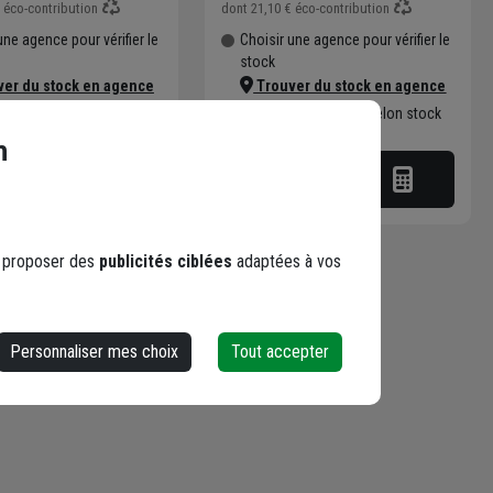
éco-contribution
dont
21,10 €
éco-contribution
une agence pour vérifier le
Choisir une agence pour vérifier le
stock
er du stock en agence
Trouver du stock en agence
n disponible selon stock
Livraison disponible selon stock
agence
n
s proposer des
publicités ciblées
adaptées à vos
Personnaliser mes choix
Tout accepter