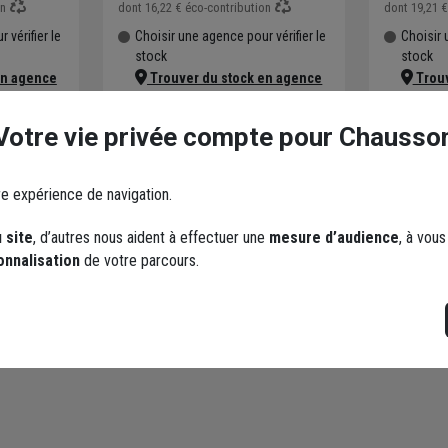
on
dont
16,22 €
éco-contribution
dont
19,21 €
 vérifier le
Choisir une agence pour vérifier le
Choisir 
stock
stock
en agence
Trouver du stock en agence
Trouv
elon stock
Livraison disponible selon stock
Livraiso
agence
agence
Votre vie privée compte pour Chausso
re expérience de navigation.
 site
, d’autres nous aident à effectuer une
mesure d’audience
, à vou
onnalisation
de votre parcours.