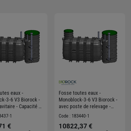
utes eaux -
Fosse toutes eaux -
k-3-6 V3 Biorock -
Monoblock-3-6 V3 Biorock -
avitaire - Capacité 6
avec poste de relevage -
00L
Capacité 6 E.H - 3000L
3437-1
Code : 183440-1
71 €
10822,37 €