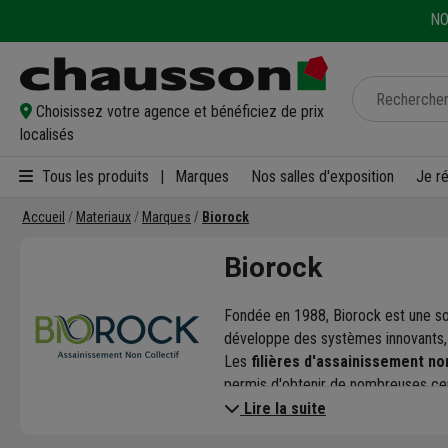
NO
Choisissez votre agence et bénéficiez de prix
localisés
Tous les produits
|
Marques
Nos salles d'exposition
Je r
Accueil
Materiaux
Marques
Biorock
Biorock
Fondée en 1988, Biorock est une so
développe des systèmes innovants, 
Les
filières d'assainissement non
permis d'obtenir de nombreuses cer
Biorock propose des solutions d'ANC 
Lire la suite
commerciales, petites ou grandes.