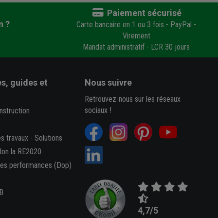
Paiement sécurisé
n ?
Carte bancaire en 1 ou 3 fois - PayPal -
Virement
Mandat administratif - LCR 30 jours
s, guides et
Nous suivre
Retrouvez-nous sur les réseaux
sociaux !
nstruction
es travaux
-
Solutions
elon la RE2020
des performances (Dop)
B
4,7/5