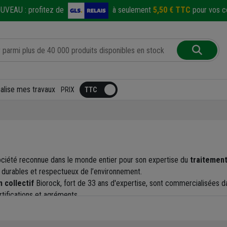
UVEAU :
profitez de
à seulement
5,50 € TTC
pour vos co
éalise mes travaux
PRIX
ciété reconnue dans le monde entier pour son expertise du
traitement
durables et respectueux de l’environnement.
 collectif
Biorock, fort de 33 ans d'expertise, sont commercialisées da
tifications et agréments.
de haute qualité, innovantes et révolutionnaires. Les filières Biorock s