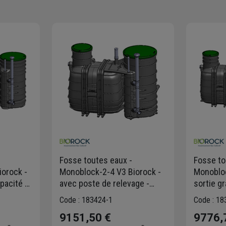
Fosse toutes eaux -
Fosse to
orock -
Monoblock-2-4 V3 Biorock -
Monobloc
apacité 5
avec poste de relevage -
sortie gr
Capacité 4 E.H - 2000L
E.H - 30
Code : 183424-1
Code : 18
9151,50 €
9776,