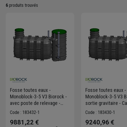
6
produits trouvés
Fosse toutes eaux -
Fosse toutes eaux -
Monoblock-3-5 V3 Biorock -
Monoblock-3-5 V3 Bi
avec poste de relevage -
sortie gravitaire - C
Capacité 5 E.H - 3000L
E.H - 3000L
Code : 183432-1
Code : 183430-1
9881,22 €
9240,96 €