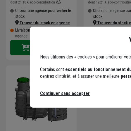
dont
21,10 €
éco-contribution
dont
19,21 €
éco-contributi
Choisir une agence pour vérifier le
Choisir une agence pour
stock
stock
Trouver du stock en agence
Trouver du stock 
Livraison disponible selon stock
Livraison disponible s
agence
agence
Nous utilisons des « cookies » pour améliorer vot
Certains sont
essentiels au fonctionnement du
centres d’intérêt, et à assurer une meilleure
pers
Continuer sans accepter