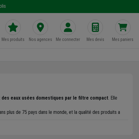
lis
Mes produits
Nos agences
Me connecter
Mes devis
Mes paniers
 des eaux usées domestiques par le filtre compact
. Elle
ns plus de 75 pays dans le monde, et la qualité des produits a
ont
adaptées à tout type d'applications
: résidentielles ou