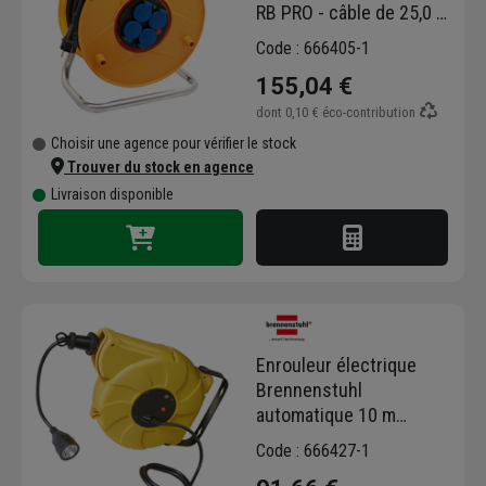
RB PRO - câble de 25,0 M
H07RN-F 3G2,5 avec 4
Code : 666405-1
prises IP44
155,04 €
dont
0,10 €
éco-contribution
Choisir une agence pour vérifier le stock
Trouver du stock en agence
Livraison disponible
Enrouleur électrique
Brennenstuhl
automatique 10 m
H05VV-F 3G1,5
Code : 666427-1