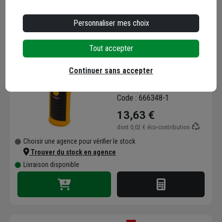
Personnaliser mes choix
Tout accepter
Lampe portable
Brennenstuhl LED 8+1 à
Continuer sans accepter
pile avec aimant et
crochet
Code : 666348-1
13,63 €
dont
0,02 €
éco-contribution
Choisir une agence pour vérifier le stock
Trouver du stock en agence
Livraison disponible