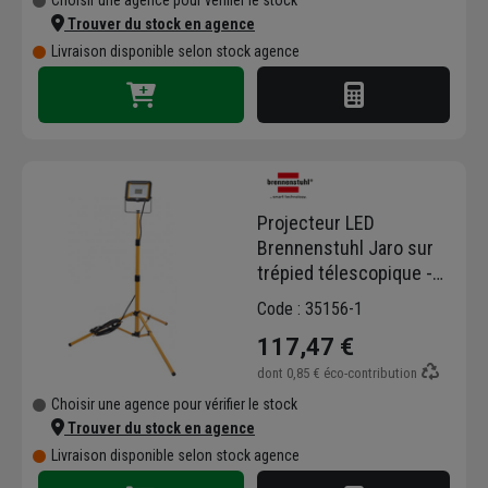
Trouver du stock en agence
Opter pour Brennenstuhl, c'est investir dans
du matériel durable qui ne vous fera pas
Livraison disponible selon stock agence
défaut. Chaque produit est testé pour garantir
une longévité maximale, même en usage
intensif.
Ne laissez rien au hasard côté sécurité :
équipez vos chantiers avec la puissance et la
fiabilité de la marque Brennenstuhl disponible
Projecteur LED
dès maintenant sur Chausson.fr !
Brennenstuhl Jaro sur
trépied télescopique -
hauteur max 1,80 m -
Code : 35156-1
IP65 - 2650 lm - 30 W - 5
117,47 €
m de câble
dont
0,85 €
éco-contribution
Choisir une agence pour vérifier le stock
Trouver du stock en agence
Livraison disponible selon stock agence