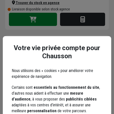
Trouver du stock en agence
Livraison disponible selon stock agence
Votre vie privée compte pour
Rallonge électrique
Chausson
Brennestuhl câble de
10,0 M H07RN-F 3G1,5
avec Powerblock 4
Code : 666448-1
Nous utilisons des « cookies » pour améliorer votre
prises à clapet IP44
expérience de navigation.
44,52 €
dont
0,10 €
éco-contribution
Certains sont
essentiels au fonctionnement du site
,
Choisir une agence pour vérifier le stock
d’autres nous aident à effectuer une
mesure
Trouver du stock en agence
d’audience
, à vous proposer des
publicités ciblées
Livraison disponible
adaptées à vos centres d’intérêt, et à assurer une
meilleure
personnalisation
de votre parcours.