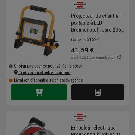
Projecteur de chantier
portable à LED
Brennenstuhl Jaro 2050
M - IP65 - 1950 lm - 20 W
Code : 35152-1
- 2 m de câble
41,59 €
dont
0,25 €
éco-contribution
Choisir une agence pour vérifier le stock
Trouver du stock en agence
Livraison disponible selon stock agence
Enrouleur électrique
Brennenstuhl Silver-10 -