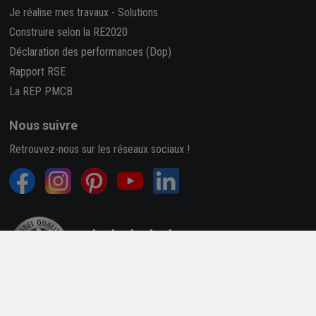
Je réalise mes travaux
-
Solutions
Construire selon la RE2020
Déclaration des performances (Dop)
Rapport RSE
La REP PMCB
Nous suivre
Retrouvez-nous sur les réseaux sociaux !
4,7/5