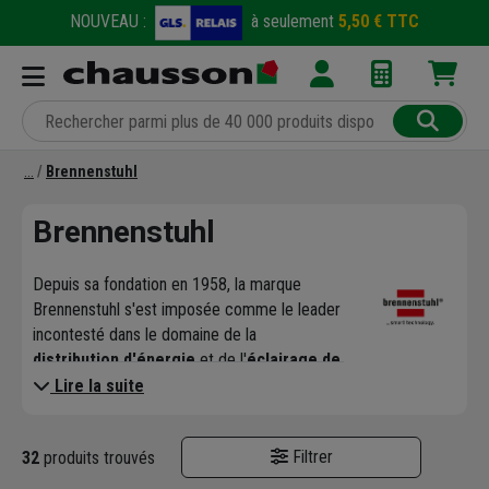
NOUVEAU :
à seulement
5,50 € TTC
Brennenstuhl
Brennenstuhl
Depuis sa fondation en 1958, la marque
Brennenstuhl s'est imposée comme le leader
incontesté dans le domaine de la
distribution d'énergie
et de l'
éclairage de
chantier
. Reconnue pour son ingénierie
Lire la suite
allemande de précision, la marque conçoit
des solutions qui répondent aux exigences de
Filtrer
32
produits trouvés
sécurité les plus strictes. Chez Chausson,
nous avons sélectionné Brennenstuhl pour