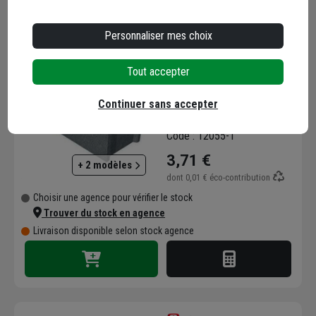
Personnaliser mes choix
Tout accepter
Bloc béton plein Caddac
- 500 MM x150 MM x 200
Continuer sans accepter
MM - B80
Code : 12055-1
3,71 €
+ 2 modèles
dont
0,01 €
éco-contribution
Choisir une agence pour vérifier le stock
Trouver du stock en agence
Livraison disponible selon stock agence