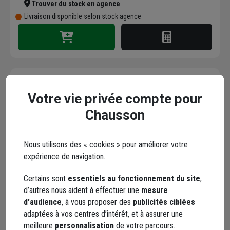
Trouver du stock en agence
Livraison disponible selon stock agence
Votre vie privée compte pour
Bloc béton à bancher
Caddac - 500 MM x 250
Chausson
MM x 200 MM
Code : 840411-1
Nous utilisons des « cookies » pour améliorer votre
3,41 €
expérience de navigation.
+ 1 modèle
dont
0,01 €
éco-contribution
Certains sont
essentiels au fonctionnement du site
,
Choisir une agence pour vérifier le stock
d’autres nous aident à effectuer une
mesure
Trouver du stock en agence
d’audience
, à vous proposer des
publicités ciblées
Livraison disponible selon stock agence
adaptées à vos centres d’intérêt, et à assurer une
meilleure
personnalisation
de votre parcours.