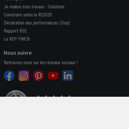
Je réalise mes travaux
-
Solutions
Construire selon la RE2020
Déclaration des performances (Dop)
Rapport RSE
La REP PMCB
Nous suivre
Retrouvez-nous sur les réseaux sociaux !
4,7/5