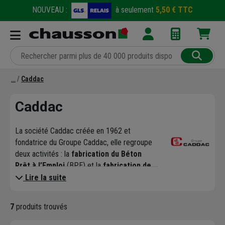
NOUVEAU :
à seulement
5,50 € TTC
Caddac
Caddac
La société Caddac créée en 1962 et
fondatrice du Groupe Caddac, elle regroupe
deux activités : la
fabrication du Béton
Prêt à l’Emploi
(BPE) et la
fabrication de
blocs béton
.
Lire la suite
Elle est spécialisé dans la fabrication, le
transport et le négoce de parpaing et de
7
produits trouvés
béton prêt à l'emploi pour le milieu du
bâtiment et du gros œuvre.