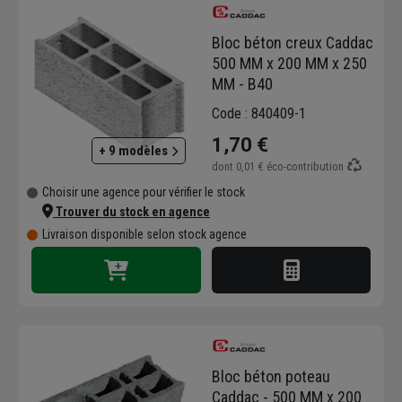
L’indépendance, la proximité, la réactivité, la
qualité, la pérennité par le développement
Bloc béton creux Caddac
durable sont les valeurs que souhaite
500 MM x 200 MM x 250
véhiculer le groupe Caddac.
MM - B40
Code : 840409-1
1,70 €
+ 9 modèles
dont
0,01 €
éco-contribution
Choisir une agence pour vérifier le stock
Trouver du stock en agence
Livraison disponible selon stock agence
Bloc béton poteau
Caddac - 500 MM x 200