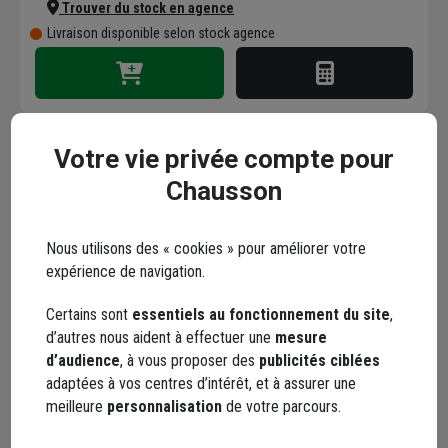
Trouver du stock en agence
Livraison disponible selon stock agence
Votre vie privée compte pour
Chausson
Peinture de retouche
CEDRAL Schiste (C18) -
Pot de 0,5 litre
Nous utilisons des « cookies » pour améliorer votre
Code : 227636-44
expérience de navigation.
106,79 €
+ 15 modèles
Certains sont
essentiels au fonctionnement du site
,
dont
0,01 €
éco-contribution
d’autres nous aident à effectuer une
mesure
Choisir une agence pour vérifier le stock
d’audience
, à vous proposer des
publicités ciblées
Trouver du stock en agence
adaptées à vos centres d’intérêt, et à assurer une
Livraison disponible selon stock agence
meilleure
personnalisation
de votre parcours.