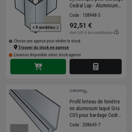
Cedral Lap - Aluminium
laqué Gris C05 - longueur
Code : 158948-5
3,00 M
92,51 €
+ 9 modèles
dont
0,01 €
éco-contribution
Choisir une agence pour vérifier le stock
Trouver du stock en agence
Livraison disponible selon stock agence
Profil linteau de fenêtre
en aluminium laqué Gris
C05 pour bardage Cedral
Click - longueur 3 M
Code : 208649-7