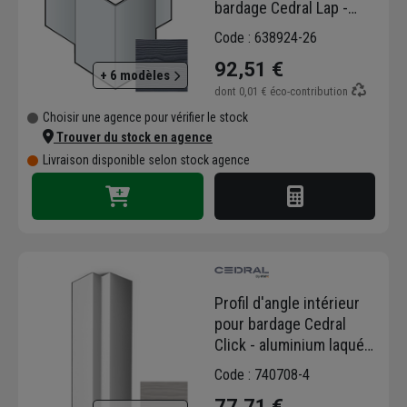
bardage Cedral Lap -
Aluminium laqué Schiste
Code : 638924-26
C18 - longueur 3,00 M
92,51 €
+ 6 modèles
dont
0,01 €
éco-contribution
Choisir une agence pour vérifier le stock
Trouver du stock en agence
Livraison disponible selon stock agence
Profil d'angle intérieur
pour bardage Cedral
Click - aluminium laqué
Gris C05 - longueur 3,00
Code : 740708-4
M
77,71 €