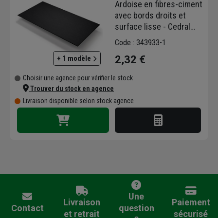
Ardoise en fibres-ciment
avec bords droits et
surface lisse - Cedral
Tecta Smooth - 40,0 CM
Code : 343933-1
x 24,0 CM - Gris foncé
2,32 €
+ 1 modèle
Choisir une agence pour vérifier le stock
Trouver du stock en agence
Livraison disponible selon stock agence
Une
Livraison
Paiement
Contact
question
et retrait
sécurisé