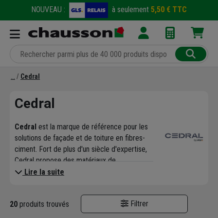
NOUVEAU :
à seulement
5,50 € TTC
Cedral
Cedral
Cedral
est la marque de référence pour les
solutions de façade et de toiture en fibres-
ciment. Fort de plus d'un siècle d'expertise,
Cedral propose des matériaux de
construction durables, résistants et
Lire la suite
esthétiques pour la rénovation ou la
construction neuve.
Filtrer
20
produits trouvés
Leur gamme phare est le
bardage Cedral
,
une alternative de haute qualité au bois ou au