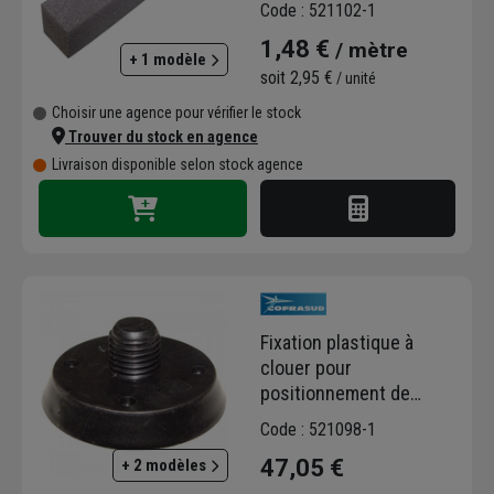
Code : 521102-1
30,00 MM - Long. 2,00 M
1,48 €
/ mètre
+ 1 modèle
soit
2,95 €
/ unité
Choisir une agence pour vérifier le stock
Trouver du stock en agence
Livraison disponible selon stock agence
Fixation plastique à
clouer pour
positionnement de
douilles de levage -
Code : 521098-1
Filetage Rd 20,0 MM -
47,05 €
+ 2 modèles
⌀58 mm - 100 pièces