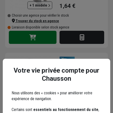
MM
1,64 €
+ 1 modèle
Choisir une agence pour vérifier le stock
Trouver du stock en agence
Livraison disponible selon stock agence
Espaceur de coffrage
Votre vie privée compte pour
aimanté en plastique
Chausson
Cofrasud - réutilisable -
Longueur 25 cm
Code : 521138-1
Nous utilisons des « cookies » pour améliorer votre
29,66 €
expérience de navigation.
Choisir une agence pour vérifier le stock
Certains sont
essentiels au fonctionnement du site
,
Trouver du stock en agence