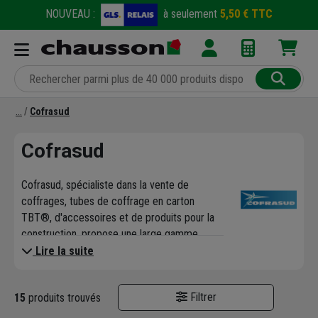
NOUVEAU :
à seulement
5,50 € TTC
Cofrasud
Cofrasud
Cofrasud, spécialiste dans la vente de
coffrages, tubes de coffrage en carton
TBT®, d'accessoires et de produits pour la
construction, propose une large gamme
d'outillage, de tubes de coffrage TBT®, de
Lire la suite
moules et plaques de coffrage
biodégradables, mais aussi des accessoires
Filtrer
15
produits trouvés
et matériels de chantier.