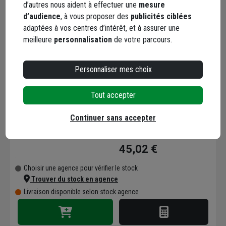
d’autres nous aident à effectuer une
mesure
Livraison disponible selon stock agence
d’audience
, à vous proposer des
publicités ciblées
adaptées à vos centres d’intérêt, et à assurer une
meilleure
personnalisation
de votre parcours.
Personnaliser mes choix
Mastic polyuréthane
Tout accepter
mono-composant
hydrogonflant Swellseal
Continuer sans accepter
- cartouche de 310 ml
Code : 521127-1
45,02 €
Choisir une agence pour vérifier le stock
Trouver du stock en agence
Livraison disponible selon stock agence