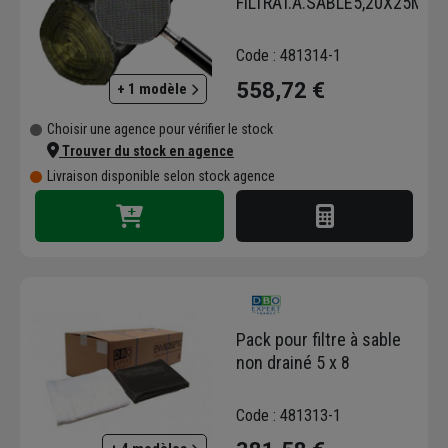
FILTRAT.A.SABLE5,20X25ML
DBO France, vous optez pour des
technologies qui garantissent une
gestion durable de l'eau, que ce soit
Code : 481314-1
pour le traitement de vos eaux usées ou
558,72 €
+ 1 modèle
la gestion de vos eaux pluviales. C'est un
partenaire de confiance pour tous les
Choisir une agence pour vérifier le stock
professionnels soucieux de la qualité et
Trouver du stock en agence
de la conformité de leurs installations.
Livraison disponible selon stock agence
Pack pour filtre à sable
non drainé 5 x 8
Code : 481313-1