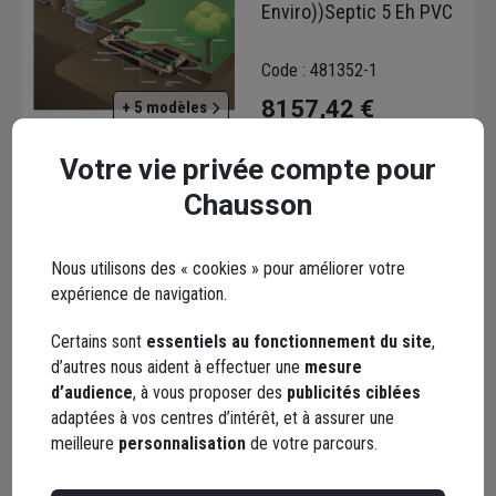
Enviro))Septic 5 Eh PVC
Code : 481352-1
8157,42 €
+ 5 modèles
Choisir une agence pour vérifier le stock
Votre vie privée compte pour
Trouver du stock en agence
Chausson
Livraison disponible selon stock agence
Nous utilisons des « cookies » pour améliorer votre
expérience de navigation.
Certains sont
essentiels au fonctionnement du site
,
d’autres nous aident à effectuer une
mesure
REHAUSSE 15CM
d’audience
, à vous proposer des
publicités ciblées
REGARD DE DISTRIB.
adaptées à vos centres d’intérêt, et à assurer une
meilleure
personnalisation
de votre parcours.
Code : 481293-1