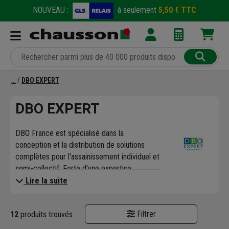
NOUVEAU :
à seulement
5,50 € TTC
DBO EXPERT
DBO EXPERT
DBO France est spécialisé dans la
conception et la distribution de solutions
complètes pour l'assainissement individuel et
semi-collectif. Forte d'une expertise
reconnue, l'entreprise s'est imposée comme
Lire la suite
un acteur majeur dans le traitement des eaux
usées et la gestion des eaux à la parcelle, en
Filtrer
12
produits trouvés
proposant des systèmes fiables et
performants. Leurs solutions sont conçues