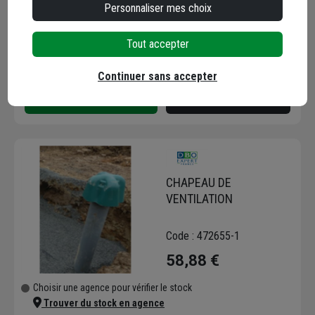
467,23 €
+ 1 modèle
Personnaliser mes choix
Choisir une agence pour vérifier le stock
Tout accepter
Trouver du stock en agence
Livraison disponible selon stock agence
Continuer sans accepter
CHAPEAU DE
VENTILATION
Code : 472655-1
58,88 €
Choisir une agence pour vérifier le stock
Trouver du stock en agence