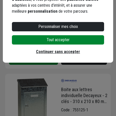
individuelle Decayeux -
adaptées à vos centres d’intérêt, et à assurer une
340 x 260 x 85 mm -
meilleure
personnalisation
de votre parcours.
Acier galvanisé - Blanc
Code : 755127-1
56,56 €
+ 1 modèle
Personnaliser mes choix
Choisir une agence pour vérifier le stock
Tout accepter
Trouver du stock en agence
Livraison disponible selon stock agence
Continuer sans accepter
Boite aux lettres
individuelle Decayeux - 2
clés - 310 x 210 x 80 mm
- Acier galvanisé
Code : 755125-1