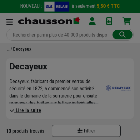
NOUVEAU :
à seulement
5,50 € TTC
Decayeux
Decayeux
Decayeux, fabricant du premier verrou de
sécurité en 1872, a commencé son activité
dans le domaine de la serrurerie pour ensuite
proposer des boîtes aux lettres individuelles
et collectives, des portes blindées, des
Lire la suite
portes de hall ainsi que des serrures et
cylindres de portes. Aujourd'hui, le fabricant
Filtrer
13
produits trouvés
français Decayeux est devenu le leader
européen incontesté de la boîte aux lettres