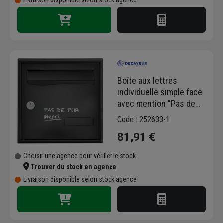
Livraison disponible selon stock agence
Boîte aux lettres
individuelle simple face
avec mention "Pas de
pub" - Loft Decayeux -
Code : 252633-1
L.299 MM x H.299,0 MM x
81,91 €
P.390,0 MM
Choisir une agence pour vérifier le stock
Trouver du stock en agence
Livraison disponible selon stock agence