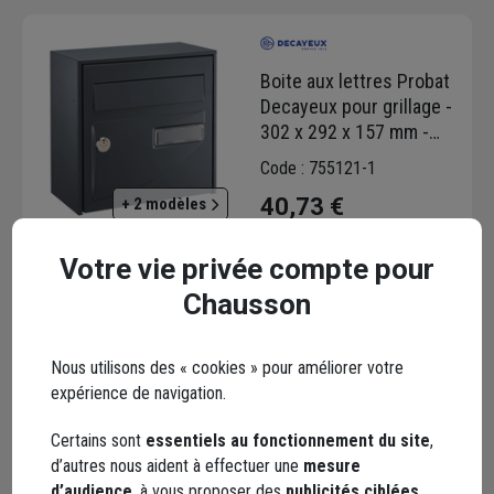
Boite aux lettres Probat
Decayeux pour grillage -
302 x 292 x 157 mm -
Acier zingué - Gris
Code : 755121-1
40,73 €
+ 2 modèles
Choisir une agence pour vérifier le stock
Votre vie privée compte pour
Trouver du stock en agence
Chausson
Livraison disponible selon stock agence
Nous utilisons des « cookies » pour améliorer votre
expérience de navigation.
Certains sont
essentiels au fonctionnement du site
,
d’autres nous aident à effectuer une
mesure
Boite aux lettres
d’audience
, à vous proposer des
publicités ciblées