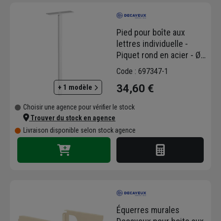
ultrarésistantes. Le haut niveau technique et
le savoir-faire de Decayeux ont donné
Pied pour boîte aux
naissance à une gamme unique et innovante,
lettres individuelle -
adaptée aux conditions les plus difficiles, en
Piquet rond en acier - Ø
proposant des boîtes aux lettres très
45 mm - Hauteur 1,10 m -
résistantes à la corrosion. Avec ses produits
Code : 697347-1
Blanc
en inox, Decayeux offre la solution idéale
34,60 €
+ 1 modèle
pour les régions soumises à l’air salin.
Découvrez les produits Decayeux, de
Choisir une agence pour vérifier le stock
fabrication 100% française. Boîte aux lettres,
Trouver du stock en agence
passemur, ou corbeille murale, Decayeux a
Livraison disponible selon stock agence
pensé à tout pour la réception de votre
courrier.
Équerres murales