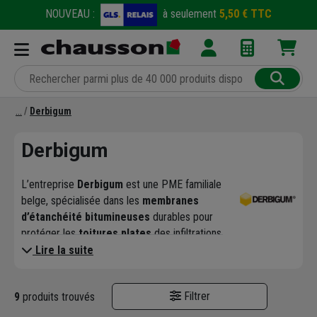
NOUVEAU :
à seulement
5,50 € TTC
Derbigum
Derbigum
L’entreprise
Derbigum
est une PME familiale
belge, spécialisée dans les
membranes
d’étanchéité bitumineuses
durables pour
protéger les
toitures plates
des infiltrations
d'eau.
Lire la suite
Derbigum
propose des produits à base de
bitume, d’huiles végétales ou de
Filtrer
9
produits trouvés
copolymères, qui sont
écologiques et
durables
.