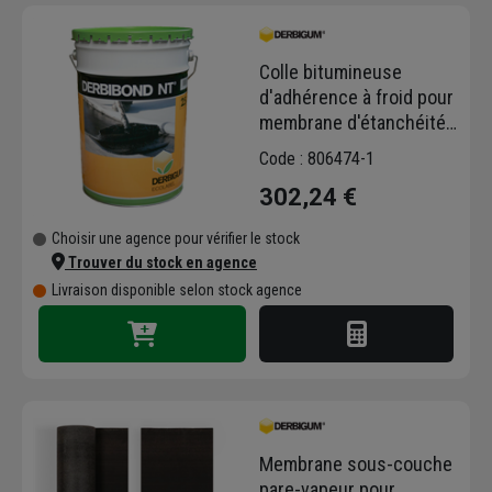
Voici quelques produits phares de la
Colle bitumineuse
marque Derbigun qui vous permettrons
d'adhérence à froid pour
d'étanchéifier correctement vos
membrane d'étanchéité -
toitures plates :
Derbibond NT - seau de
Code : 806474-1
25,0 KG
La membrane d'étanchéité
Derbigum
302,24 €
SP
résistante aux chocs, à la déchirure
et à la perforation.
Choisir une agence pour vérifier le stock
La membrane d'étanchéité
Derbicolor
Trouver du stock en agence
Patch
équipée de bandes thermo-
Livraison disponible selon stock agence
adhésives pour une pose rapide et
simplifiée et surfacée avec des
paillettes ardoise pour une finition plus
esthétique.
La membrane équerre
Derbistrip
qui
permet de renforcer les relevés
d'étanchéité en périphérie de la toiture
Membrane sous-couche
plate.
pare-vapeur pour