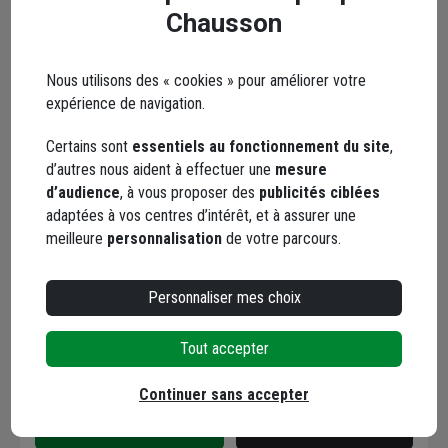
Chausson
Livraison disponible selon stock agence
Nous utilisons des « cookies » pour améliorer votre
expérience de navigation.
Certains sont
essentiels au fonctionnement du site
,
d’autres nous aident à effectuer une
mesure
Raclette dentelée en
d’audience
, à vous proposer des
publicités ciblées
néoprène avec manche
adaptées à vos centres d’intérêt, et à assurer une
pour application de colle
meilleure
personnalisation
de votre parcours.
bitumineuse Derbigum
Code : 419646-1
77,21 €
Personnaliser mes choix
Choisir une agence pour vérifier le stock
Tout accepter
Trouver du stock en agence
Livraison disponible selon stock agence
Continuer sans accepter