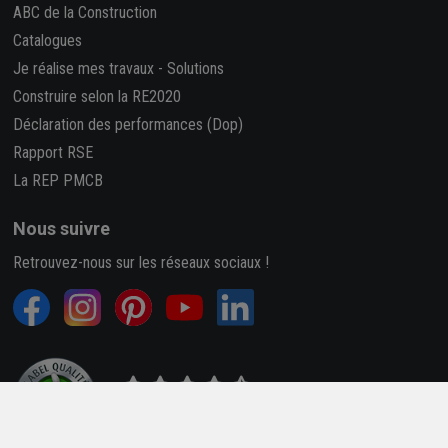
ABC de la Construction
Catalogues
Je réalise mes travaux
-
Solutions
Construire selon la RE2020
Déclaration des performances (Dop)
Rapport RSE
La REP PMCB
Nous suivre
Retrouvez-nous sur les réseaux sociaux !
4,7/5