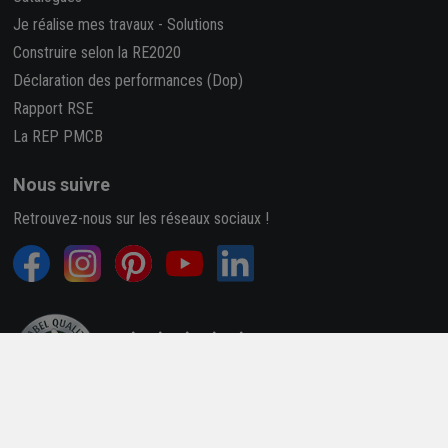
Je réalise mes travaux
-
Solutions
Construire selon la RE2020
Déclaration des performances (Dop)
Rapport RSE
La REP PMCB
Nous suivre
Retrouvez-nous sur les réseaux sociaux !
4,7/5