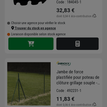
Code : 184045-1
pièces
32,83 €
dont
0,04 €
éco-contribution
Choisir une agence pour vérifier le stock
Trouver du stock en agence
Livraison disponible selon stock agence
Jambe de force
plastifiée pour poteau de
clôture grillage souple -
Dirickx - Hauteur 2,25 m -
Code : 492231-1
Vert
11,83 €
dont
0,06 €
éco-contribution