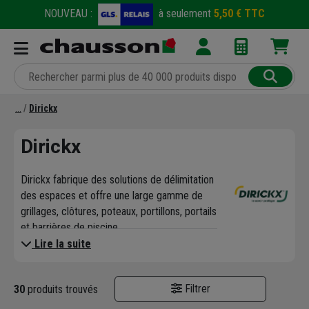
NOUVEAU :
à seulement
5,50 € TTC
Dirickx
Dirickx
Dirickx fabrique des solutions de délimitation
des espaces et offre une large gamme de
grillages, clôtures, poteaux, portillons, portails
et barrières de piscine.
Lire la suite
Filtrer
30
produits trouvés