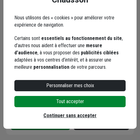
Nous utilisons des « cookies » pour améliorer votre
expérience de navigation.
Certains sont
essentiels au fonctionnement du site
,
d’autres nous aident à effectuer une
mesure
Bloqueur pour panneau
d’audience
, à vous proposer des
publicités ciblées
et poteau de clôture
adaptées à vos centres d’intérêt, et à assurer une
Dirickx Axor - PVC noir -
meilleure
personnalisation
de votre parcours.
sachet de 10
Code : 252436-1
12,05 €
Personnaliser mes choix
Choisir une agence pour vérifier le stock
Tout accepter
Trouver du stock en agence
Livraison disponible selon stock agence
Continuer sans accepter