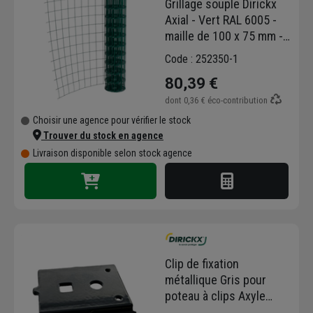
Grillage souple Dirickx
Axial - Vert RAL 6005 -
maille de 100 x 75 mm -
rouleau de 1,50 M x 25,00
Code : 252350-1
M
80,39 €
dont
0,36 €
éco-contribution
Choisir une agence pour vérifier le stock
Trouver du stock en agence
Livraison disponible selon stock agence
Clip de fixation
métallique Gris pour
poteau à clips Axyle
Dirickx - sac de 40