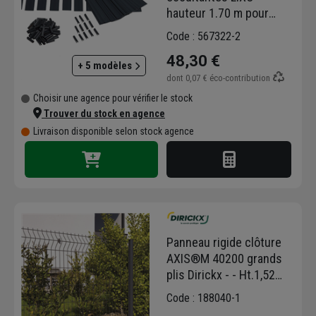
hauteur 1.70 m pour
panneau 2.50 m DIRICKX
Code : 567322-2
Gris RAL 7016
48,30 €
+ 5 modèles
dont
0,07 €
éco-contribution
Choisir une agence pour vérifier le stock
Trouver du stock en agence
Livraison disponible selon stock agence
Panneau rigide clôture
AXIS®M 40200 grands
plis Dirickx - - Ht.1,52
MTR
Code : 188040-1