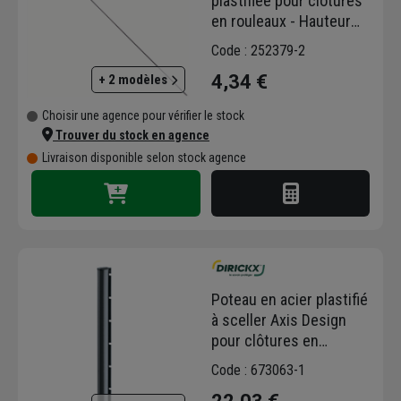
plastifiée pour clôtures
en rouleaux - Hauteur
1,55 m - Diamètre Ø 7
Code : 252379-2
mm - Gris
4,34 €
+ 2 modèles
Choisir une agence pour vérifier le stock
Trouver du stock en agence
Livraison disponible selon stock agence
Poteau en acier plastifié
à sceller Axis Design
pour clôtures en
panneaux Dirickx -
Code : 673063-1
Hauteur 2.00 M - Gris