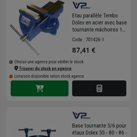
professionnels depuis plus de 100 ans.
Robuste, précis, fiable et stable, l'étau Dolex
Etau parallèle Tembo
est une référence dans son domaine.
Dolex en acier avec base
Découvrez notre sélection d'étaux de qualité,
tournante mâchoires 100
fixes ou tournants, avec ou sans serre-tube,
mm ouverture 155 mm
Code : 701426-1
ainsi que des jeux de mors de rechange.
87,41 €
Choisir une agence pour vérifier le stock
Trouver du stock en agence
Livraison disponible selon stock agence
Base tournante 5/6 pour
étaux Dolex 55 - 80 - 86 -