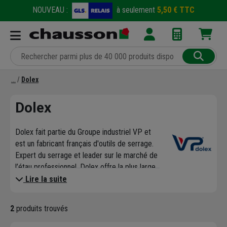
NOUVEAU :
à seulement
5,50 € TTC
Dolex
Dolex
Dolex fait partie du Groupe industriel VP et
est un fabricant français d'outils de serrage.
Expert du serrage et leader sur le marché de
l’étau professionnel, Dolex offre la plus large
gamme d'outils de serrage français avec des
Lire la suite
étaux réglables, des pinces étaux, des étaux
machine, des étaux d’établis, des serre-joints
2
produits trouvés
et de l'outillage divers.
L'étau Dolex fait l’unanimité auprès des