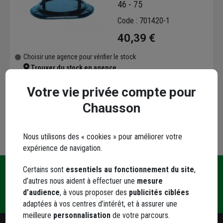
46 - 75
Code : 701420-1
40,39 €
Choisir une agence pour vérifier le stock
Trouver du stock en agence
Livraison disponible selon stock agence
Votre vie privée compte pour
Chausson
Nous utilisons des « cookies » pour améliorer votre
expérience de navigation.
Certains sont
essentiels au fonctionnement du site
,
Une
d’autres nous aident à effectuer une
mesure
Livraison
Paiement
Contact
question
d’audience
, à vous proposer des
publicités ciblées
et retrait
sécurisé
?
adaptées à vos centres d’intérêt, et à assurer une
meilleure
personnalisation
de votre parcours.