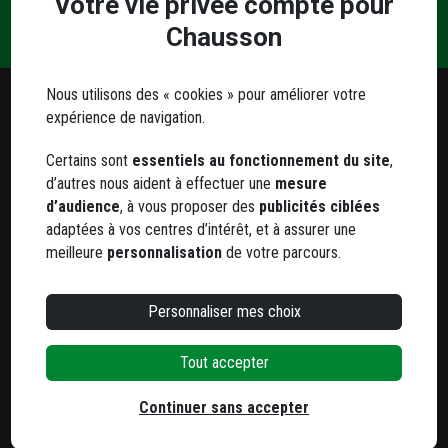
Votre vie privée compte pour
fiabilité de vos réseaux. Choisissez DPI
Livraison
Paiement
Contact
question
Chausson
Plastube !
et retrait
sécurisé
?
Nous utilisons des « cookies » pour améliorer votre
expérience de navigation.
Besoin d'un conseil ?
Notre service client est à votre écoute
Certains sont
essentiels au fonctionnement du site
,
Du lundi au jeudi
d’autres nous aident à effectuer une
mesure
de 8h à 12h et de 13h30 à 17h
d’audience
, à vous proposer des
publicités ciblées
adaptées à vos centres d’intérêt, et à assurer une
Le vendredi
meilleure
personnalisation
de votre parcours.
de 8h à 12h et de 13h30 à 16h
05 63 78 33 33
Personnaliser mes choix
Tout accepter
800 agences
dans toute la France
Trouvez votre agence la plus proche
Continuer sans accepter