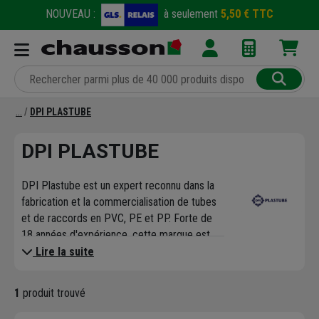
NOUVEAU :
à seulement
5,50 € TTC
DPI PLASTUBE
DPI PLASTUBE
DPI Plastube est un expert reconnu dans la
fabrication et la commercialisation de tubes
et de raccords en PVC, PE et PP. Forte de
18 années d'expérience, cette marque est
devenue un acteur incontournable dans la
Lire la suite
fourniture de solutions pour les réseaux
d'eau, d'assainissement, et de
1
produit trouvé
télécommunications. Son expertise repose
sur un savoir-faire technique approfondi et