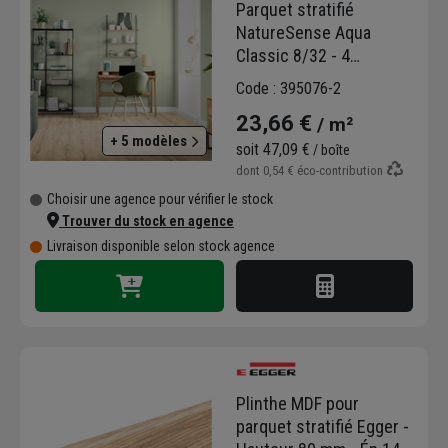
Parquet stratifié
NatureSense Aqua
Classic 8/32 - 4
chanfreins avec
Code : 395076-2
système Aqua CLIC it!
23,66 €
/ m²
24h - 193 MM x 8,00 MM
+ 5 modèles
x 1292,0 MM - Chêne
soit
47,09 €
/ boîte
Dunnington Clair
dont
0,54 €
éco-contribution
Choisir une agence pour vérifier le stock
Trouver du stock en agence
Livraison disponible selon stock agence
Plinthe MDF pour
parquet stratifié Egger -