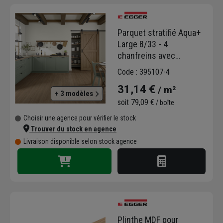
Parquet stratifié Aqua+
Large 8/33 - 4
chanfreins avec
système Aqua CLIC it!
Code : 395107-4
24h - 246 x 8 x 1292 mm
31,14 €
/ m²
- Chêne Casella Marron
+ 3 modèles
soit
79,09 €
/ boîte
Choisir une agence pour vérifier le stock
Trouver du stock en agence
Livraison disponible selon stock agence
Plinthe MDF pour