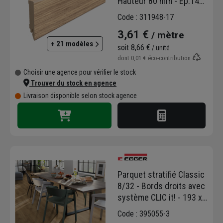
Hauteur 80 mm - Ép.14
mm - Longueur 2,40 m -
Code : 311948-17
Chêne de Dunnington
3,61 €
/ mètre
Clair
+ 21 modèles
soit
8,66 €
/ unité
dont
0,01 €
éco-contribution
Choisir une agence pour vérifier le stock
Trouver du stock en agence
Livraison disponible selon stock agence
Parquet stratifié Classic
8/32 - Bords droits avec
système CLIC it! - 193 x
8 x 1292 mm - Chêne du
Code : 395055-3
Nord Naturel