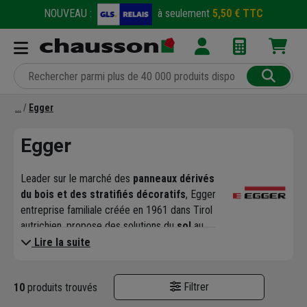
NOUVEAU :
à seulement
5,50 € TTC
Egger
Egger
Leader sur le marché des
panneaux dérivés
du bois et des stratifiés décoratifs
, Egger
entreprise familiale créée en 1961 dans Tirol
autrichien, propose des solutions du
sol
au
plafond
destinées aussi bien à des
Lire la suite
agencements
privés que publics.
Bien plus que du bois !
Filtrer
10
produits trouvés