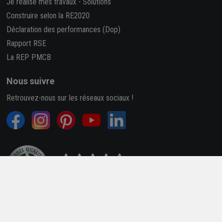
Je réalise mes travaux
-
Solutions
Construire selon la RE2020
Déclaration des performances (Dop)
Rapport RSE
La REP PMCB
Nous suivre
Retrouvez-nous sur les réseaux sociaux !
4,7/5