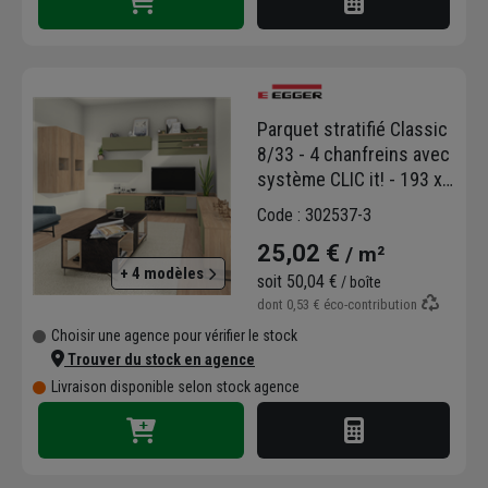
Parquet stratifié Classic
8/33 - 4 chanfreins avec
système CLIC it! - 193 x
8 x 1292 mm - Acacia
Code : 302537-3
Sheffield naturel
25,02 €
/ m²
+ 4 modèles
soit
50,04 €
/ boîte
dont
0,53 €
éco-contribution
Choisir une agence pour vérifier le stock
Trouver du stock en agence
Livraison disponible selon stock agence