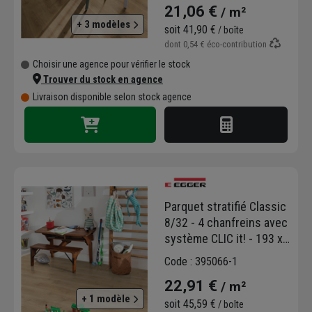
21,06 €
/ m²
+ 3 modèles
soit
41,90 €
/ boîte
dont
0,54 €
éco-contribution
Choisir une agence pour vérifier le stock
Trouver du stock en agence
Livraison disponible selon stock agence
Parquet stratifié Classic
8/32 - 4 chanfreins avec
système CLIC it! - 193 x
8 x 1292 mm - Chêne du
Code : 395066-1
Nord Sable
22,91 €
/ m²
+ 1 modèle
soit
45,59 €
/ boîte