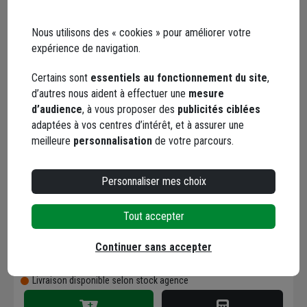
Trouver du stock en agence
Livraison disponible selon stock agence
Nous utilisons des « cookies » pour améliorer votre
expérience de navigation.
Certains sont
essentiels au fonctionnement du site
,
d’autres nous aident à effectuer une
mesure
d’audience
, à vous proposer des
publicités ciblées
adaptées à vos centres d’intérêt, et à assurer une
Parquet stratifié Aqua
meilleure
personnalisation
de votre parcours.
Large 8/32 - 4
chanfreins avec
système Aqua CLIC it!
Personnaliser mes choix
Code : 395083-1
24h - 246 x 8 x 1292 mm
25,60 €
/ m²
- Chêne Padua Miel
+ 3 modèles
Tout accepter
soit
65,02 €
/ boîte
Continuer sans accepter
Choisir une agence pour vérifier le stock
Trouver du stock en agence
Livraison disponible selon stock agence