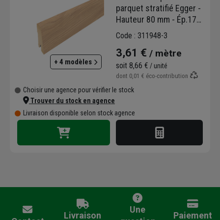
parquet stratifié Egger -
Hauteur 80 mm - Ép.17
mm - Longueur 2,40 m -
Code : 311948-3
Acacia Sheffield Naturel
3,61 €
/ mètre
+ 4 modèles
soit
8,66 €
/ unité
dont
0,01 €
éco-contribution
Choisir une agence pour vérifier le stock
Trouver du stock en agence
Livraison disponible selon stock agence
Une
Livraison
Paiement