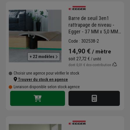
Barre de seuil 3en1
rattrapage de niveau -
Egger - 37 MM x 5,0 MM
x 1,86 M - Aluminium
Code : 302538-2
Décor Acacia Sheffield
14,90 €
/ mètre
Blanc
+ 22 modèles
soit
27,72 €
/ unité
dont
0,01 €
éco-contribution
Choisir une agence pour vérifier le stock
Trouver du stock en agence
Livraison disponible selon stock agence