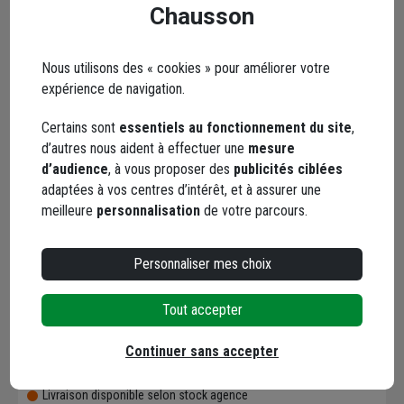
Chausson
Choisir une agence pour vérifier le stock
Trouver du stock en agence
Livraison disponible selon stock agence
Nous utilisons des « cookies » pour améliorer votre
expérience de navigation.
Certains sont
essentiels au fonctionnement du site
,
d’autres nous aident à effectuer une
mesure
d’audience
, à vous proposer des
publicités ciblées
adaptées à vos centres d’intérêt, et à assurer une
Tubes PE-RT Pré-BAO
meilleure
personnalisation
de votre parcours.
D16 240M - Classes 2,4,5
- Calinéo
Personnaliser mes choix
Code : 443340-1
363,50 €
Tout accepter
+ 6 modèles
dont
1,26 €
éco-contribution
Continuer sans accepter
Choisir une agence pour vérifier le stock
Trouver du stock en agence
Livraison disponible selon stock agence