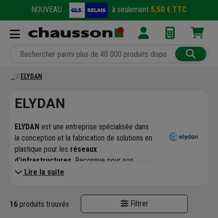
NOUVEAU :
à seulement
5,50 € TTC
ELYDAN
ELYDAN
ELYDAN
est une entreprise spécialisée dans
la conception et la fabrication de solutions en
plastique pour les
réseaux
d'infrastructures
. Reconnue pour son
expertise et l'innovation de ses produits, la
Lire la suite
marque s'est imposée comme un partenaire
de confiance pour les professionnels du
Filtrer
16
produits trouvés
bâtiment
et des
travaux publics
(TP), de la
voirie
et des
réseaux divers
(VRD).