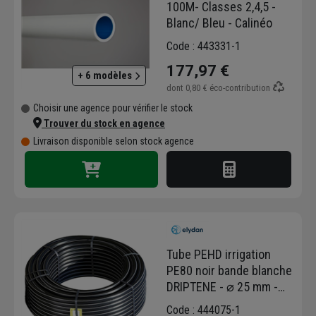
100M- Classes 2,4,5 -
réseaux de télécommunication ou
Blanc/ Bleu - Calinéo
d'électricité. En choisissant les produits
ELYDAN, vous optez pour des solutions
Code : 443331-1
qui simplifient vos installations tout en
177,97 €
garantissant leur longévité.
+ 6 modèles
dont
0,80 €
éco-contribution
Choisir une agence pour vérifier le stock
Trouver du stock en agence
Livraison disponible selon stock agence
Tube PEHD irrigation
PE80 noir bande blanche
DRIPTENE - ⌀ 25 mm -
50,00 m
Code : 444075-1