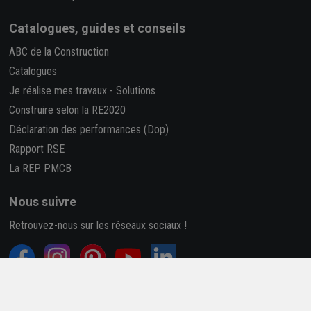
Catalogues, guides et conseils
ABC de la Construction
Catalogues
Je réalise mes travaux
-
Solutions
Construire selon la RE2020
Déclaration des performances (Dop)
Rapport RSE
La REP PMCB
Nous suivre
Retrouvez-nous sur les réseaux sociaux !