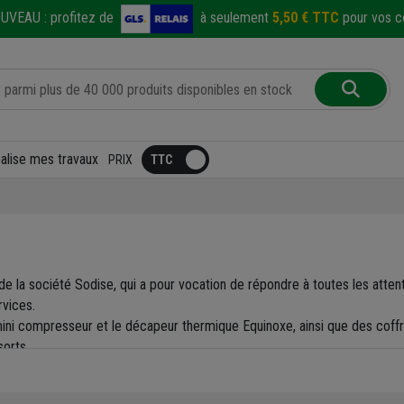
UVEAU :
profitez de
à seulement
5,50 € TTC
pour vos co
éalise mes travaux
PRIX
e la société Sodise, qui a pour vocation de répondre à toutes les attent
rvices.
ni compresseur et le décapeur thermique Equinoxe, ainsi que des coffrets
sorts.