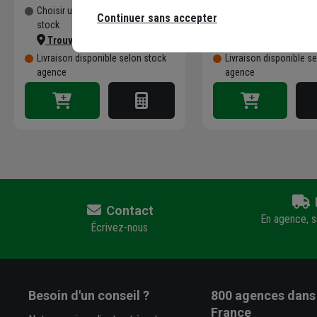
Choisir une agence pour vérifier le
Choisir une agence pour
Continuer sans accepter
stock
stock
Trouver du stock en agence
Trouver du stock 
Livraison disponible selon stock
Livraison disponible s
agence
agence
Contact
En agence, su
Écrivez-nous
Besoin d'un conseil ?
800 agences
dans 
France