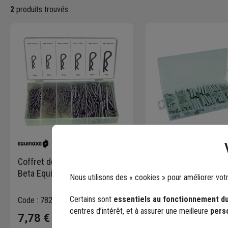
2
produits trouvés
Coffret de 150 goupilles
Coffret d'assortime
Beta Equinoxe 6 dimensions
ressorts
Nous utilisons des « cookies » pour améliorer vot
Certains sont
essentiels au fonctionnement du
Code : 782637-1
Code : 782642-1
centres d’intérêt, et à assurer une meilleure
pers
7,78 €
7,85 €