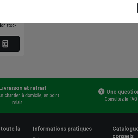
 vérifier le
en agence
elon stock
Livraison et retrait
Une questio
r chantier, à domicile, en point
Consultez la FAQ
relais
toute la
Informations pratiques
Catalogue
conseils