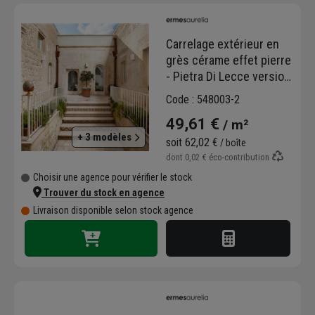
Carrelage extérieur en
grès cérame effet pierre
- Pietra Di Lecce version
Grip - 50,0 cm x 50,0 cm -
Code : 548003-2
ép.9,00 mm
49,61 €
/ m²
+ 3 modèles
soit
62,02 €
/ boîte
dont
0,02 €
éco-contribution
Choisir une agence pour vérifier le stock
Trouver du stock en agence
Livraison disponible selon stock agence