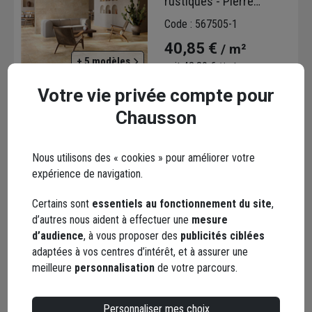
rustiques - Pierre
Éternelle GRIP R11B -
Code : 567505-1
50,0 cm x 30,00 cm - ép.
40,85 €
/ m²
9,00 mm - Beige
+ 5 modèles
soit
42,89 €
/ boîte
dont
0,02 €
éco-contribution
Votre vie privée compte pour
Choisir une agence pour vérifier le stock
Chausson
Trouver du stock en agence
Livraison disponible selon stock agence
Nous utilisons des « cookies » pour améliorer votre
expérience de navigation.
Certains sont
essentiels au fonctionnement du site
,
d’autres nous aident à effectuer une
mesure
d’audience
, à vous proposer des
publicités ciblées
Carrelage effet pierre en
adaptées à vos centres d’intérêt, et à assurer une
grès cérame avec bords
meilleure
personnalisation
de votre parcours.
rustiques - Pierre
Éternelle GRIP R11B -
Code : 567497-1
50,0 cm x 50,00 cm - ép.
Personnaliser mes choix