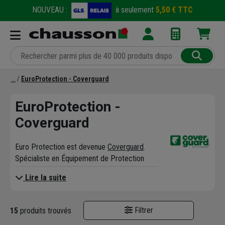
NOUVEAU :
à seulement
5,50 € TTC
EuroProtection - Coverguard
EuroProtection -
Coverguard
Euro Protection est devenue
Coverguard
.
Spécialiste en Équipement de Protection
Individuelle, EuroProtection-Coverguard
Lire la suite
distribue de nombreux produits d'EPI tels
que des gants, des lunettes de protection,
des casques, des masques, des visières, des
Filtrer
15
produits trouvés
vêtements de travail, des vêtements de