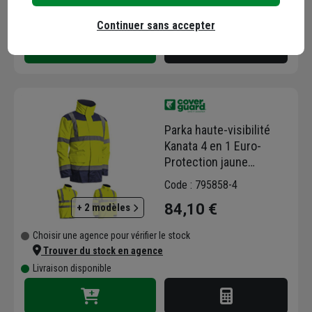
Trouver du stock en agence
Livraison disponible
Continuer sans accepter
Parka haute-visibilité
Kanata 4 en 1 Euro-
Protection jaune
fluorescent - Taille XL
Code : 795858-4
84,10 €
+ 2 modèles
Choisir une agence pour vérifier le stock
Trouver du stock en agence
Livraison disponible