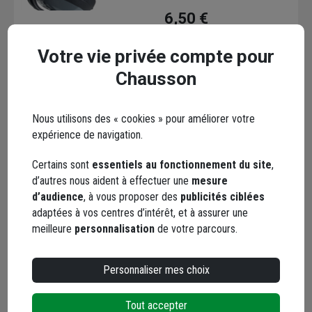
6,50 €
Choisir une agence pour vérifier le stock
Votre vie privée compte pour
Trouver du stock en agence
Chausson
Livraison disponible
Nous utilisons des « cookies » pour améliorer votre
expérience de navigation.
Certains sont
essentiels au fonctionnement du site
,
d’autres nous aident à effectuer une
mesure
Casque de protection
d’audience
, à vous proposer des
publicités ciblées
forestier complet -
adaptées à vos centres d’intérêt, et à assurer une
coquilles antibruit,
meilleure
personnalisation
de votre parcours.
visière amovible Euro-
Code : 798923-1
Protection
46,08 €
Personnaliser mes choix
Choisir une agence pour vérifier le stock
Tout accepter