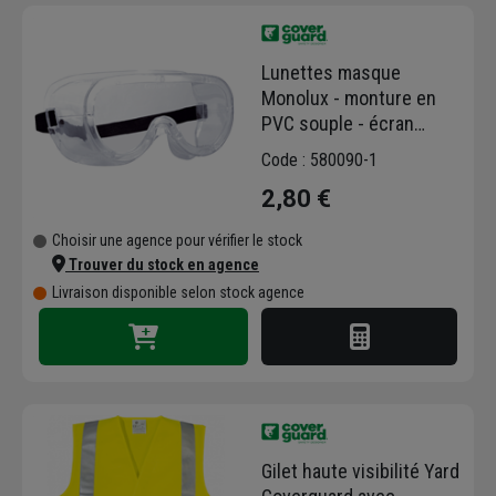
protection jetable, des vêtements haute
visibilité, des chaussures de sécurité ou
encore des protections antichute,
Lunettes masque
respiratoires et auditives.
Monolux - monture en
Découvrez nos équipements de protection
PVC souple - écran
de qualité, performants et confortables pour
polycarbonate incolore
travailler sur vos chantiers, en forêt, en
Code : 580090-1
cuisine ou encore pour vos travaux de
2,80 €
soudure.
Choisir une agence pour vérifier le stock
Trouver du stock en agence
Livraison disponible selon stock agence
Gilet haute visibilité Yard